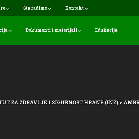
ure
Šta radimo
Kontakt
cija
Dokumenti i materijali
Edukacija
TUT ZA ZDRAVLJE I SIGURNOST HRANE (INZ)
>
AMBR