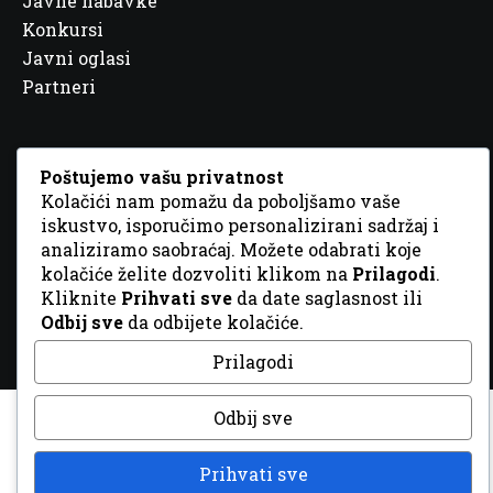
Javne nabavke
Konkursi
Javni oglasi
Partneri
Poštujemo vašu privatnost
Kolačići nam pomažu da poboljšamo vaše
© 2026 Sva prava zadržana. Dizajn
GordonDM
iskustvo, isporučimo personalizirani sadržaj i
analiziramo saobraćaj. Možete odabrati koje
kolačiće želite dozvoliti klikom na
Prilagodi
.
Kliknite
Prihvati sve
da date saglasnost ili
Odbij sve
da odbijete kolačiće.
Prilagodi
Odbij sve
Prihvati sve