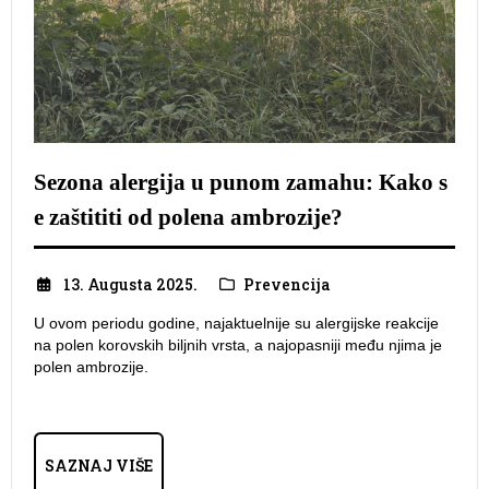
Sezona alergija u punom zamahu: Kako s
e zaštititi od polena ambrozije?
13. Augusta 2025.
Prevencija
U ovom periodu godine, najaktuelnije su alergijske reakcije
na polen korovskih biljnih vrsta, a najopasniji među njima je
polen ambrozije.
SAZNAJ VIŠE