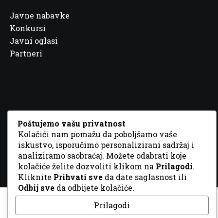
Javne nabavke
Konkursi
Javni oglasi
Partneri
© 2026 Sva prava zadržana. Dizajn
GordonDM
Poštujemo vašu privatnost
Kolačići nam pomažu da poboljšamo vaše
iskustvo, isporučimo personalizirani sadržaj i
analiziramo saobraćaj. Možete odabrati koje
kolačiće želite dozvoliti klikom na
Prilagodi
.
Kliknite
Prihvati sve
da date saglasnost ili
Odbij sve
da odbijete kolačiće.
Prilagodi