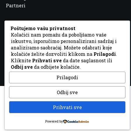
Partneri
Poštujemo vašu privatnost
Kolačići nam pomažu da poboljšamo vaše
iskustvo, isporučimo personalizirani sadržaj i
© 2026 Sva prava zadržana. Dizajn
GordonDM
analiziramo saobraćaj. Možete odabrati koje
kolačiće želite dozvoliti klikom na
Prilagodi
.
Kliknite
Prihvati sve
da date saglasnost ili
Odbij sve
da odbijete kolačiće.
Prilagodi
Odbij sve
Prihvati sve
Powered by