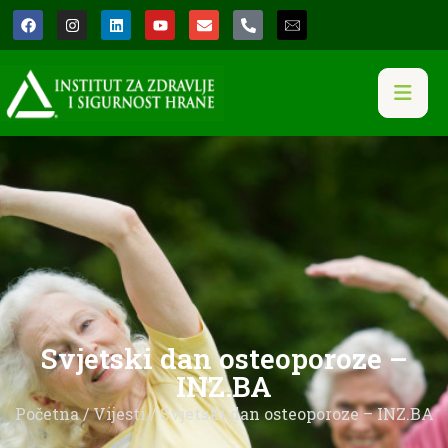
Svjetski dan osteoporoze –
INZ.BA
Početna
/
Vijesti
/ Svjetski dan osteoporoze – INZ.BA