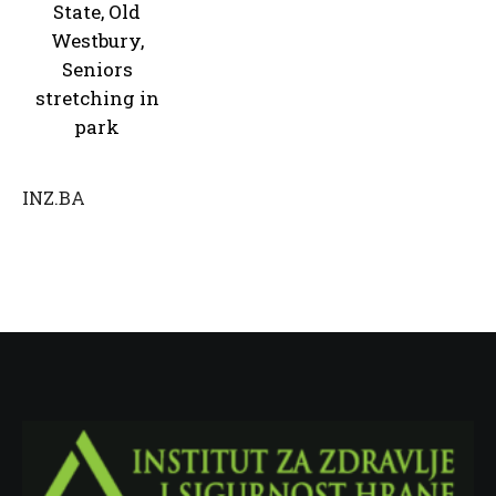
State, Old
Westbury,
Seniors
stretching in
park
INZ.BA