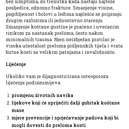
bez simptoma, do trenutka kada nastaju najteže
posljedice, odnosno frakture. Smanjenje visine,
pogrbljenost i bolovi u leđima najčešće se pripisuju
drugim razlozima ili jednostavno starenju.
Smanjenje koštane gustine je praćeno i uvećanim
rizikom za nastanak preloma, često nakon
minimalnih trauma. Njen neizbježan pratilac je
visoka učestalost preloma pršljenskih tijela i vrata
butne kosti sa velikim patnjama i invalidnošću.
Liječenje
Ukoliko vam je dijagnosticirana osteoporoza
liječenje podrazumijeva:
promjenu životnih navika
lijekove koji će spriječiti dalji gubitak koštane
mase
mjere prevencije i sprječavanje padova koji bi
mogli dovesti do preloma kosti