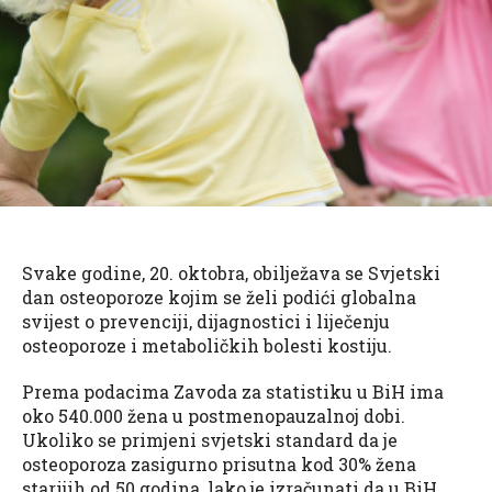
Svake godine, 20. oktobra, obilježava se Svjetski
dan osteoporoze kojim se želi podići globalna
svijest o prevenciji, dijagnostici i liječenju
osteoporoze i metaboličkih bolesti kostiju.
Prema podacima Zavoda za statistiku u BiH ima
oko 540.000 žena u postmenopauzalnoj dobi.
Ukoliko se primjeni svjetski standard da je
osteoporoza zasigurno prisutna kod 30% žena
starijih od 50 godina, lako je izračunati da u BiH