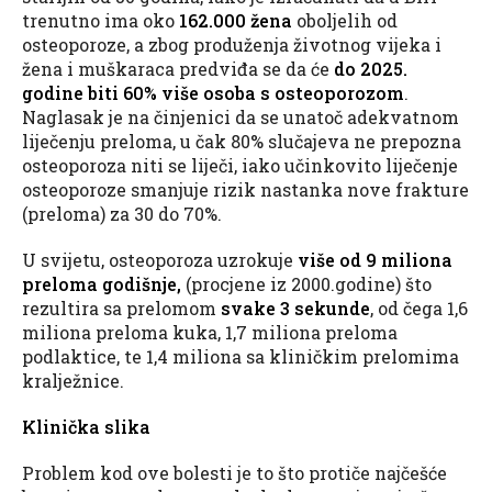
trenutno ima oko
162.000 žena
oboljelih od
osteoporoze, a zbog produženja životnog vijeka i
žena i muškaraca predviđa se da će
do 2025.
godine biti 60% više osoba s osteoporozom
.
Naglasak je na činjenici da se unatoč adekvatnom
liječenju preloma, u čak 80% slučajeva ne prepozna
osteoporoza niti se liječi, iako učinkovito liječenje
osteoporoze smanjuje rizik nastanka nove frakture
(preloma) za 30 do 70%.
U svijetu, osteoporoza uzrokuje
više od 9 miliona
preloma godišnje,
(procjene iz 2000.godine) što
rezultira sa prelomom
svake 3 sekunde
, od čega 1,6
miliona preloma kuka, 1,7 miliona preloma
podlaktice, te 1,4 miliona sa kliničkim prelomima
kralježnice.
Klinička slika
Problem kod ove bolesti je to što protiče najčešće