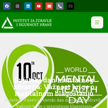
Svjetski dan mentalnog
zdravlja: Važnost brige o
mentalnom blagostanju
Početna
/
Vijesti
/ Svjetski dan mentalnog zdravlja:
Važnost brige o mentalnom blagostanju