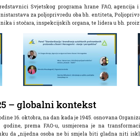
predstavnici Svjetskog programa hrane FAO, agencija i 
istarstava za poljoprivredu oba bh. entiteta, Poljopriv
nika i stočara, inspekcijskih organa, te lidera u bh. proi
5 – globalni kontekst
odine 16. oktobra, na dan kada je 1945. osnovana Organiza
. godine, prema FAO-u, usmjerena je na transformac
ku da „nijedna osoba ne bi smjela biti gladna niti iskl