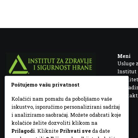
Meni
Usluge 
Institut
Kvalitet
Poštujemo vašu privatnost
Fra Ivana Jukića br. 2, 72000 Zenica, BiH
Šta rad
Kontakt
Kolačići nam pomažu da poboljšamo vaše
+387 32 448 001
iskustvo, isporučimo personalizirani sadržaj
i analiziramo saobraćaj. Možete odabrati koje
info@inz.ba
kolačiće želite dozvoliti klikom na
http://www.inz.ba
Prilagodi
. Kliknite
Prihvati sve
da date