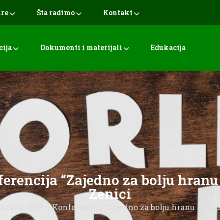
ure
Šta radimo
Kontakt
cija
Dokumenti i materijali
Edukacija
erencija “Zajedno za bolju hranu 
Zenici
 hrane 2025 – Konferencija “Zajedno za bolju hranu i bolj