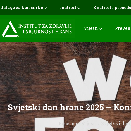
Usluge za korisnike
Institut
Kvalitet i proced
Vijesti
Preven
Svjetski dan hrane 2025 – Konf
Početna
/
Vijesti
/ Svjetski dan