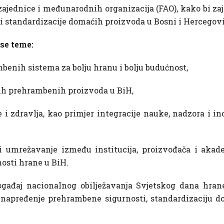
ajednice i međunarodnih organizacija (FAO), kako bi za
i standardizacije domaćih proizvoda u Bosni i Hercegovi
 se teme:
benih sistema za bolju hranu i bolju budućnost,
nih prehrambenih proizvoda u BiH,
ne i zdravlja, kao primjer integracije nauke, nadzora i in
 i umrežavanje između institucija, proizvođača i aka
osti hrane u BiH.
ogađaj nacionalnog obilježavanja Svjetskog dana hran
unapređenje prehrambene sigurnosti, standardizaciju do