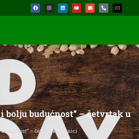
i bolju budućnost” – četvrtak u
u budućnost” – četvrtak u Zenici