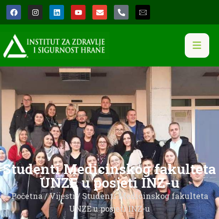
Studenti Medicinskog fakulteta
UNZE u posjeti INZ-u
Početna
/
Vijesti
/ Studenti Medicinskog fakulteta
UNZE u posjeti INZ-u