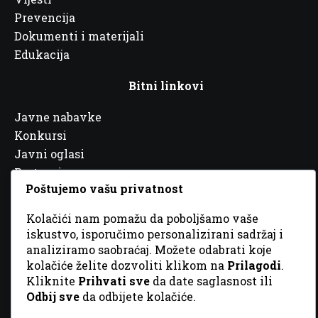
Prevencija
Dokumenti i materijali
Edukacija
Bitni linkovi
Javne nabavke
Konkursi
Javni oglasi
Partneri
Poštujemo vašu privatnost
Kolačići nam pomažu da poboljšamo vaše
iskustvo, isporučimo personalizirani sadržaj i
analiziramo saobraćaj. Možete odabrati koje
© 2026 Sva prava zadržana. Dizajn
GordonDM
kolačiće želite dozvoliti klikom na
Prilagodi
.
Kliknite
Prihvati sve
da date saglasnost ili
Odbij sve
da odbijete kolačiće.