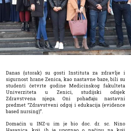
Danas (utorak) su gosti Instituta za zdravlje i
sigurnost hrane Zenica, kao nastavne baze, bili su
studenti četvrte godine Medicinskog fakulteta
Univerziteta u Zenici, studijski odsjek
Zdravstvena njega. Oni pohađaju nastavni
predmet “Zdravstveni odgoj i edukacija (evidence
based nursing)”.
Domaćin u INZ-u im je bio doc. dr. sc. Nino
Hasanica, koji ih je upoznao o načinu na koji