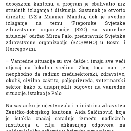
dobojskom kantonu, a program je obuhvatio niz
stručnih izlaganja i diskusija. Sastanak je otvorio
direktor INZ-a Muamer Mandra, dok je uvodno
izlaganje na temu “Preporuke Svjetske
zdravstvene organizacije (SZO) za vanredne
situacije” održao Mirza Palo, predstavnik Svjetske
zdravstvene organizacije (SZO/WHO) u Bosni i
Hercegovini.
– Vanredne situacije su sve češće i imaju sve veći
utjecaj na lokalnu sredinu. Zbog toga nam je
neophodno da radimo međusektorski, zdravstvo,
okoliš, civilna zaštita, poljoprivreda, veterinarski
sektor, kako bi unaprijedili odgovor na vanredne
situacije, istakao je Palo.
Na sastanku je učestvovala i ministrica zdravstva
Zeničko-dobojskog kantona, Aida Salčinović, koja
je istakla značaj saradnje između nadležnih
institucija u cilju efikasnijeg odgovora na