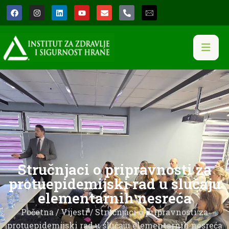
Stručnjaci o pripravnosti za
protuepidemijski rad u slučaju
elementarnih nesreća
Početna
/
Vijesti
/ Stručnjaci o pripravnosti za
protuepidemijski rad u slučaju elementarnih nesreća