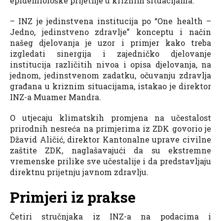
epidemiološke prijetnje u kriznim situacijama.
– INZ je jedinstvena institucija po “One health –
Jedno, jedinstveno zdravlje” konceptu i način
našeg djelovanja je uzor i primjer kako treba
izgledati sinergija i zajedničko djelovanje
institucija različitih nivoa i opisa djelovanja, na
jednom, jedinstvenom zadatku, očuvanju zdravlja
građana u kriznim situacijama, istakao je direktor
INZ-a Muamer Mandra.
O utjecaju klimatskih promjena na učestalost
prirodnih nesreća na primjerima iz ZDK govorio je
Džavid Aličić, direktor Kantonalne uprave civilne
zaštite ZDK, naglašavajući da su ekstremne
vremenske prilike sve učestalije i da predstavljaju
direktnu prijetnju javnom zdravlju.
Primjeri iz prakse
Četiri stručnjaka iz INZ-a na podacima i