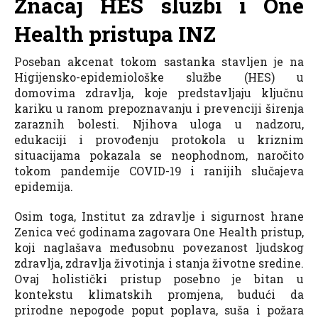
Značaj HES službi i One
Health pristupa INZ
Poseban akcenat tokom sastanka stavljen je na
Higijensko-epidemiološke službe (HES) u
domovima zdravlja, koje predstavljaju ključnu
kariku u ranom prepoznavanju i prevenciji širenja
zaraznih bolesti. Njihova uloga u nadzoru,
edukaciji i provođenju protokola u kriznim
situacijama pokazala se neophodnom, naročito
tokom pandemije COVID-19 i ranijih slučajeva
epidemija.
Osim toga, Institut za zdravlje i sigurnost hrane
Zenica već godinama zagovara One Health pristup,
koji naglašava međusobnu povezanost ljudskog
zdravlja, zdravlja životinja i stanja životne sredine.
Ovaj holistički pristup posebno je bitan u
kontekstu klimatskih promjena, budući da
prirodne nepogode poput poplava, suša i požara