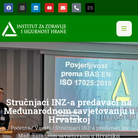
Stručnjaci INZ-a predavači na
Međunarodnom savjetovanju u
Hrvatskoj
Početna
/
Vijesti
/ Stručnjaci INZ-a predavači na
Međunarodnom savjetovanju u Hrvatskoj