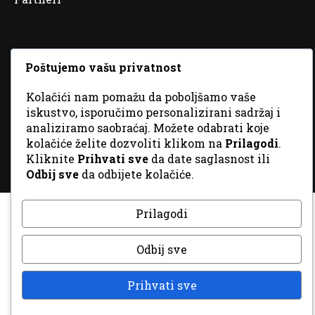
Poštujemo vašu privatnost
© 2026 Sva prava zadržana. Dizajn
GordonDM
Kolačići nam pomažu da poboljšamo vaše
iskustvo, isporučimo personalizirani sadržaj i
analiziramo saobraćaj. Možete odabrati koje
kolačiće želite dozvoliti klikom na
Prilagodi
.
Kliknite
Prihvati sve
da date saglasnost ili
Odbij sve
da odbijete kolačiće.
Prilagodi
Odbij sve
Prihvati sve