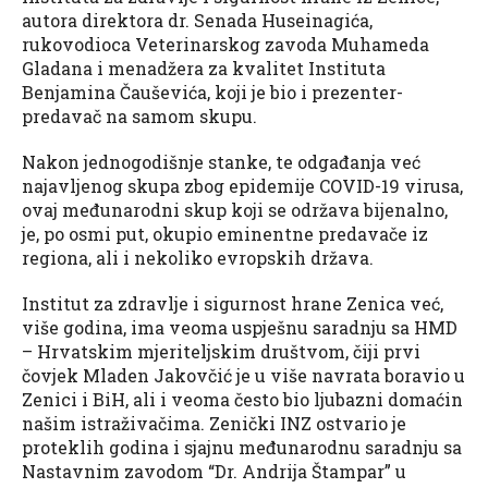
autora direktora dr. Senada Huseinagića,
rukovodioca Veterinarskog zavoda Muhameda
Gladana i menadžera za kvalitet Instituta
Benjamina Čauševića, koji je bio i prezenter-
predavač na samom skupu.
Nakon jednogodišnje stanke, te odgađanja već
najavljenog skupa zbog epidemije COVID-19 virusa,
ovaj međunarodni skup koji se održava bijenalno,
je, po osmi put, okupio eminentne predavače iz
regiona, ali i nekoliko evropskih država.
Institut za zdravlje i sigurnost hrane Zenica već,
više godina, ima veoma uspješnu saradnju sa HMD
– Hrvatskim mjeriteljskim društvom, čiji prvi
čovjek Mladen Jakovčić je u više navrata boravio u
Zenici i BiH, ali i veoma često bio ljubazni domaćin
našim istraživačima. Zenički INZ ostvario je
proteklih godina i sjajnu međunarodnu saradnju sa
Nastavnim zavodom “Dr. Andrija Štampar” u