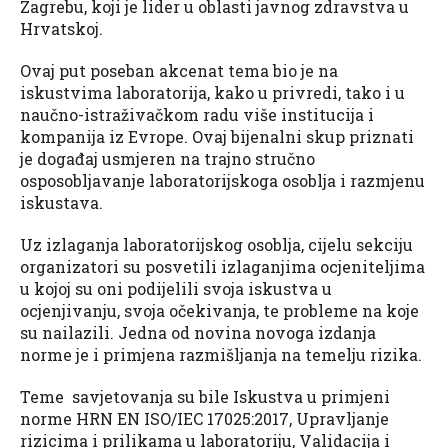
Zagrebu, koji je lider u oblasti javnog zdravstva u
Hrvatskoj.
Ovaj put poseban akcenat tema bio je na
iskustvima laboratorija, kako u privredi, tako i u
naučno-istraživačkom radu više institucija i
kompanija iz Evrope. Ovaj bijenalni skup priznati
je događaj usmjeren na trajno stručno
osposobljavanje laboratorijskoga osoblja i razmjenu
iskustava.
Uz izlaganja laboratorijskog osoblja, cijelu sekciju
organizatori su posvetili izlaganjima ocjeniteljima
u kojoj su oni podijelili svoja iskustva u
ocjenjivanju, svoja očekivanja, te probleme na koje
su nailazili. Jedna od novina novoga izdanja
norme je i primjena razmišljanja na temelju rizika.
Teme savjetovanja su bile Iskustva u primjeni
norme HRN EN ISO/IEC 17025:2017, Upravljanje
rizicima i prilikama u laboratoriju, Validacija i