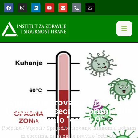
Spriječite trovanje hranom u
ljetnim mjesecima, primjenite
pravilo “četiri O”
Početna
/
Vijesti
/ Spriječite trovanje hranom u ljetnim
mjesecima, primjenite pravilo “četiri O”