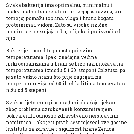
Svaka bakterija ima optimalnu, minimalnu i
maksimalnu temperaturu pri kojoj se razvija, a u
tome joj pomažu toplina, vlaga i hrana bogata
proteinima i vidom. Zato su visoko rizične
namirnice meso, jaja, riba, mlijeko i proizvodi od
njih.
Bakterije i pored toga rastu pri svim
temperaturama. Ipak, značajna većina
mikroorganizama u hrani se brzo razmnožava na
temperaturama između 5 i 60 stepeni Celziusa, pa
je zato važno hranu što prije zagrijati na
temperaturu višu od 60 ili ohladiti na temperaturu
nižu od 5 stepeni.
Svakog ljeta mnogi se građani obraćaju ljekaru
zbog problema uzrokovanih konzumiranjem
pokvarenih, odnosno zdravstveno neispravnih
namirnica. Tako je u prvih šest mjeseci ove godine
Institutu za zdravlje i sigurnost hrane Zenica