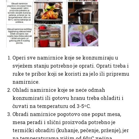
Operi sve namirnice koje se konzumiraju u
svježem stanju potrebno je oprati. Oprati treba i
ruke te pribor koji se koristi za jelo ili pripremu
namirnice.
Ohladi namirnice koje se neće odmah
konzumirati ili gotovu hranu treba ohladiti i
čuvati na temperaturu od 3-5 ͦ C.
Obradi namirnice pogotovo one poput mesa,
mesa peradi i slični proizvoda potrebno je
termički obraditi (kuhanje, pečenje, prženje), jer
na temperaturama višim od 60 ͦ C većina