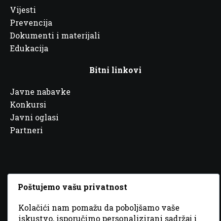
Vijesti
Prevencija
Dokumenti i materijali
Edukacija
Bitni linkovi
Javne nabavke
Konkursi
Javni oglasi
Partneri
© 2026 Sva prava zadržana. Dizajn
GordonDM
Poštujemo vašu privatnost
Kolačići nam pomažu da poboljšamo vaše
iskustvo, isporučimo personalizirani sadržaj i