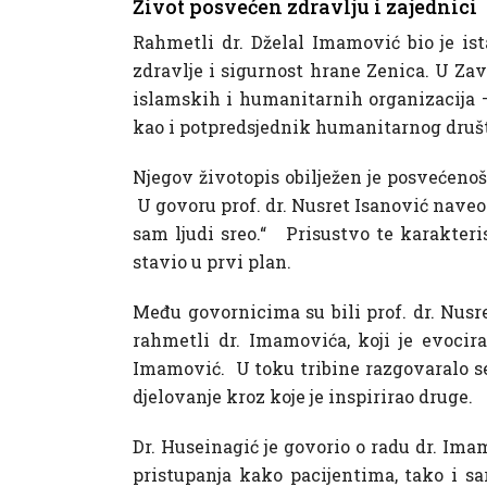
Život posvećen zdravlju i zajednici
Rahmetli dr. Dželal Imamović bio je ist
zdravlje i sigurnost hrane Zenica. U Zav
islamskih i humanitarnih organizacija –
kao i potpredsjednik humanitarnog dru
Njegov životopis obilježen je posvećenoš
U govoru prof. dr. Nusret Isanović naveo 
sam ljudi sreo.“ Prisustvo te karakteris
stavio u prvi plan.
Među govornicima su bili prof. dr. Nusre
rahmetli dr. Imamovića, koji je evocira
Imamović. U toku tribine razgovaralo se
djelovanje kroz koje je inspirirao druge.
Dr. Huseinagić je govorio o radu dr. 
pristupanja kako pacijentima, tako i sa