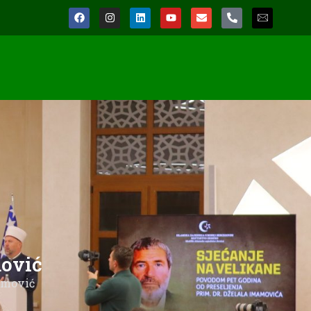
mović
mamović