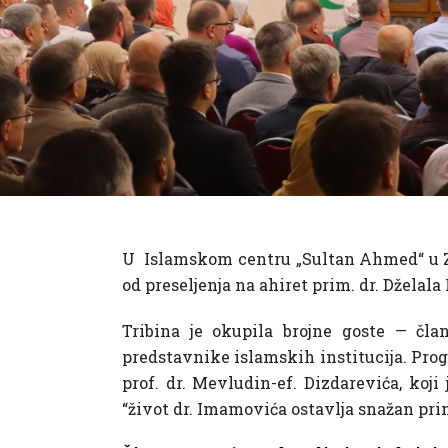
U Islamskom centru „Sultan Ahmed“ u Zen
od preseljenja na ahiret prim. dr. Dželal
Tribina je okupila brojne goste — čla
predstavnike islamskih institucija. Prog
prof. dr. Mevludin-ef. Dizdarevića, koji
“život dr. Imamovića ostavlja snažan prim