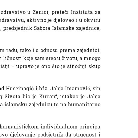
zdravstvo u Zenici, preteči Instituta za
zdravstvu, aktivno je djelovao i u okviru
, predsjednik Sabora Islamske zajednice,
om radu, tako i u odnosu prema zajednici.
h ličnosti koje sam sreo u životu, a mnogo
siji – upravo je ono što je sinoćnji skup
nad Huseinagić i hfz. Jahja Imamović, sin
 života bio je Kur’an“, istakao je Jahja
 na islamsku zajednicu te na humanitarno
i humanističkom individualnom principu
ovo djelovanje podsjetnik da stručnost i