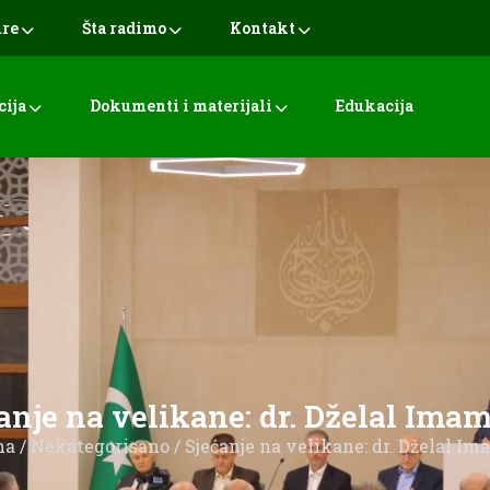
ure
Šta radimo
Kontakt
cija
Dokumenti i materijali
Edukacija
anje na velikane: dr. Dželal Ima
na
/
Nekategorisano
/ Sjećanje na velikane: dr. Dželal I