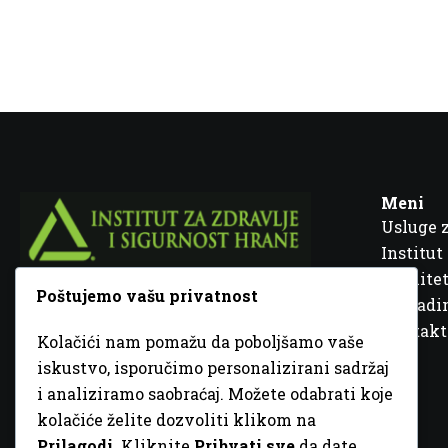
Meni
Usluge 
Institut
Kvalitet
Poštujemo vašu privatnost
Fra Ivana Jukića br. 2, 72000 Zenica, BiH
Šta rad
Kontakt
Kolačići nam pomažu da poboljšamo vaše
+387 32 448 001
iskustvo, isporučimo personalizirani sadržaj
i analiziramo saobraćaj. Možete odabrati koje
info@inz.ba
kolačiće želite dozvoliti klikom na
http://www.inz.ba
Prilagodi
. Kliknite
Prihvati sve
da date