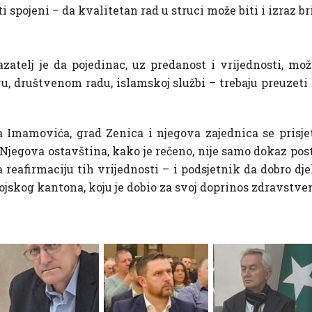
spojeni – da kvalitetan rad u struci može biti i izraz bri
atelj je da pojedinac, uz predanost i vrijednosti, mož
u, društvenom radu, islamskoj službi – trebaju preuzeti 
a Imamovića, grad Zenica i njegova zajednica se prisje
Njegova ostavština, kako je rečeno, nije samo dokaz post
za reafirmaciju tih vrijednosti – i podsjetnik da dobro d
obojskog kantona, koju je dobio za svoj doprinos zdravst