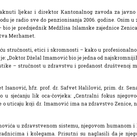
aknuti ljekar i direktor Kantonalnog zavoda za javno 
odu je radio sve do penzionisanja 2006. godine. Osim u 
 bio je predsjednik Medžlisa Islamske zajednice Zenica
štva Merhamet.
ću stručnosti, etici i skromnosti – kako u profesionaln
je: „Doktor Dželal Imamović bio je jedna od najskromniji
tike – stručnost u zdravstvu i predanost društvenoj mi
t Isanović, hfz. prof. dr. Safvet Halilović, prim. dr. Se
o u sjećanju lik oca-čovjeka: „Centralni fokus njegovog
 o uticaju koji dr. Imamović ima na zdravstvo Zenice,
Imamovića u zdravstvenom sistemu, njegovom humanom 
radnicima i kolegama. Prisutni su naglasili da je njeg