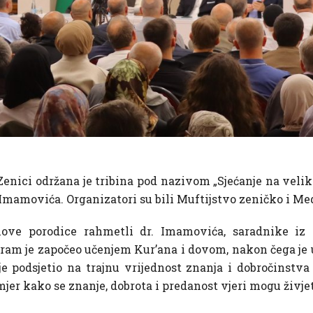
ici održana je tribina pod nazivom „Sjećanje na velik
a Imamovića. Organizatori su bili Muftijstvo zeničko i M
nove porodice rahmetli dr. Imamovića, saradnike iz
ram je započeo učenjem Kur’ana i dovom, nakon čega je u
 je podsjetio na trajnu vrijednost znanja i dobročinstv
jer kako se znanje, dobrota i predanost vjeri mogu živjet