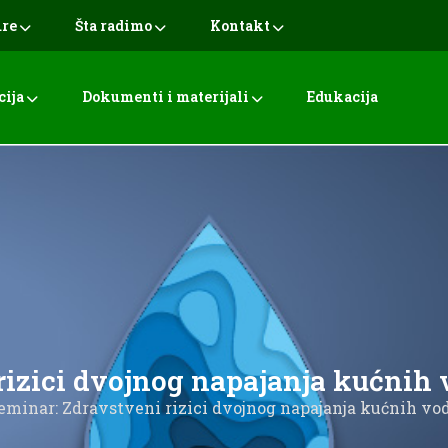
ure
Šta radimo
Kontakt
cija
Dokumenti i materijali
Edukacija
rizici dvojnog napajanja kućnih 
eminar: Zdravstveni rizici dvojnog napajanja kućnih vo