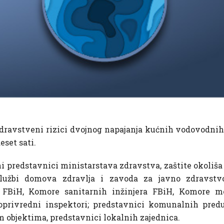
dravstveni rizici dvojnog napajanja kućnih vodovodnih 
eset sati.
i predstavnici ministarstava zdravstva, zaštite okoliša
 službi domova zdravlja i zavoda za javno zdravstvo
e FBiH, Komore sanitarnih inžinjera FBiH, Komore m
doprivredni inspektori; predstavnici komunalnih pred
 objektima, predstavnici lokalnih zajednica.