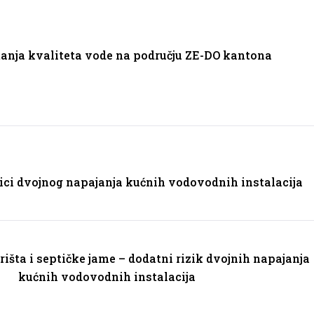
tanja kvaliteta vode na području ZE-DO kantona
ici dvojnog napajanja kućnih vodovodnih instalacija
išta i septičke jame – dodatni rizik dvojnih napajanja
kućnih vodovodnih instalacija