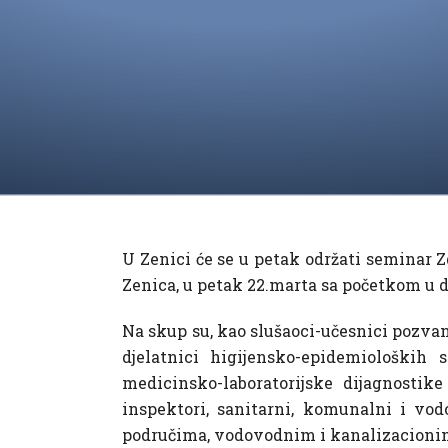
U Zenici će se u petak održati seminar Z
Zenica, u petak 22.marta sa početkom u d
Na skup su, kao slušaoci-učesnici pozvan
djelatnici higijensko-epidemioloških
medicinsko-laboratorijske dijagnostik
inspektori, sanitarni, komunalni i vo
područima, vodovodnim i kanalizacionim