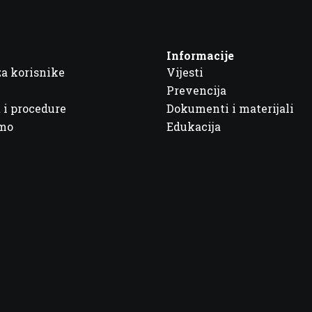
Informacije
za korisnike
Vijesti
Prevencija
 i procedure
Dokumenti i materijali
imo
Edukacija