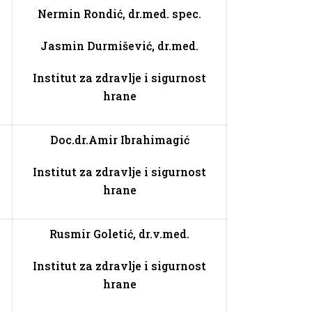
Nermin Rondić, dr.med. spec.
Jasmin Durmišević, dr.med.
Institut za zdravlje i sigurnost
hrane
Doc.dr.Amir Ibrahimagić
Institut za zdravlje i sigurnost
hrane
Rusmir Goleti
ć,
dr
.
v
.
med
.
Institut za zdravlje i sigurnost
hrane