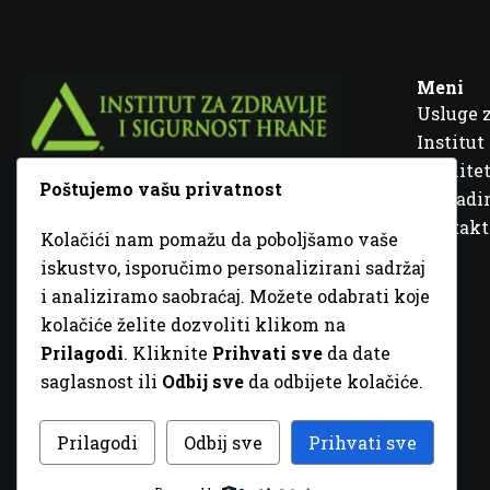
Meni
Usluge 
Institut
Kvalitet
Poštujemo vašu privatnost
Fra Ivana Jukića br. 2, 72000 Zenica, BiH
Šta rad
Kontakt
Kolačići nam pomažu da poboljšamo vaše
+387 32 448 001
iskustvo, isporučimo personalizirani sadržaj
i analiziramo saobraćaj. Možete odabrati koje
info@inz.ba
kolačiće želite dozvoliti klikom na
http://www.inz.ba
Prilagodi
. Kliknite
Prihvati sve
da date
saglasnost ili
Odbij sve
da odbijete kolačiće.
© 2026 Sva prava zadržana. Dizajn
GordonDM
Prilagodi
Odbij sve
Prihvati sve