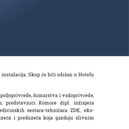
instalacija. Skup će biti održan u Hotelu
 poljoprivrede, šumarstva i vodoprivrede;
; predstavnici Komore dipl. inžinjera
edicinskih sestara-tehničara ZDK, eko-
uzeća i preduzeća koja gazduju slivnim