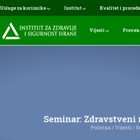
Usluge za korisnike
Institut
Kvalitet i proced
Vijesti
Preven
Seminar: Zdravstveni 
Početna
/
Vijesti
/ S