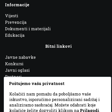
Informacije
Vijesti
Prevencija
Dokumenti i materijali
Edukacija
Bitni linkovi
Javne nabavke
Konkursi
Javni oglasi
Partneri
Poštujemo vašu privatnost
Kolačići nam pomažu da poboljšamo vaše
iskustvo, isporučimo personalizirani sadržaj i
analiziramo saobraćaj. Možete odabrati koje
© 2026 Sva prava zadržana. Dizajn
GordonDM
kolačiće želite dozvoliti klikom na
Prilagodi
.