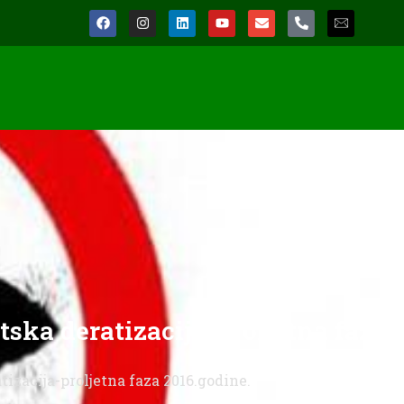
ka deratizacija-proljetna faza
zacija-proljetna faza 2016.godine.