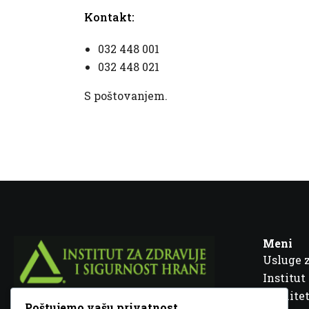
Kontakt:
032 448 001
032 448 021
S poštovanjem.
Meni
Usluge 
Institut
Kvalitet
Poštujemo vašu privatnost