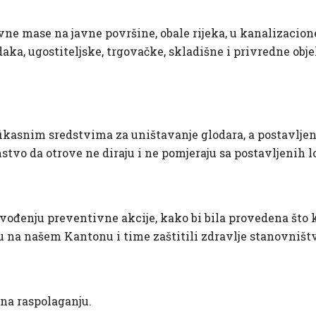
vne mase na javne površine, obale rijeka, u kanalizacione
aka, ugostiteljske, trgovačke, skladišne i privredne obj
fikasnim sredstvima za uništavanje glodara, a postavlje
o da otrove ne diraju i ne pomjeraju sa postavljenih lo
vođenju preventivne akcije, kako bi bila provedena što kv
u na našem Kantonu i time zaštitili zdravlje stanovništ
na raspolaganju.