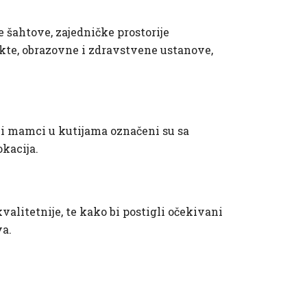
 šahtove, zajedničke prostorije
ekte, obrazovne i zdravstvene ustanove,
ni mamci u kutijama označeni su sa
kacija.
alitetnije, te kako bi postigli očekivani
va.