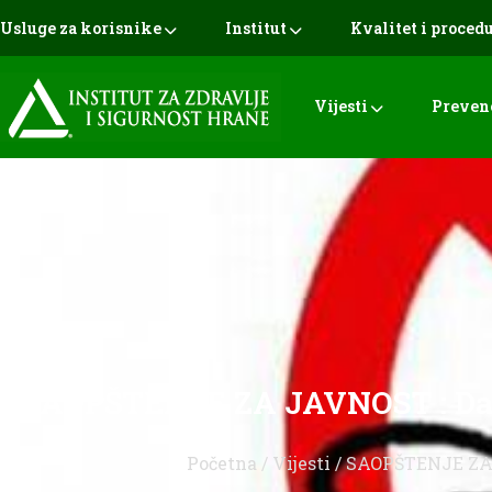
Usluge za korisnike
Institut
Kvalitet i proced
Vijesti
Preven
SAOPŠTENJE ZA JAVNOST : Danas
Početna
/
Vijesti
/ SAOPŠTENJE ZA J