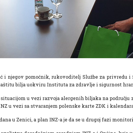
i njegov pomoćnik, rukovoditelj Službe za privredu i f
štitu bilja uokviru Instituta za zdravlje i sigurnost hra
situacijom u vezi razvoja alergenih biljaka na području
 INZ u vezi sa stvaranjem polenske karte ZDK i kalendara
dana u Zenici, a plan INZ-a je da se u drugoj fazi monitor