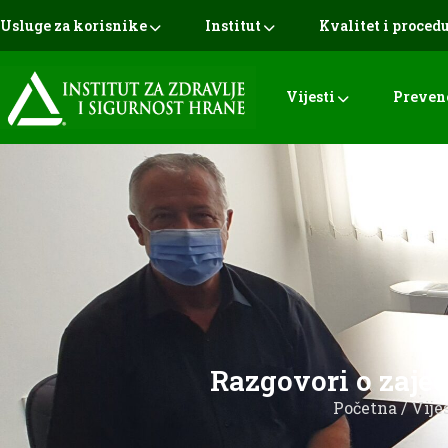
Usluge za korisnike
Institut
Kvalitet i proced
Vijesti
Preven
Razgovori o zajed
Početna
/
Vije