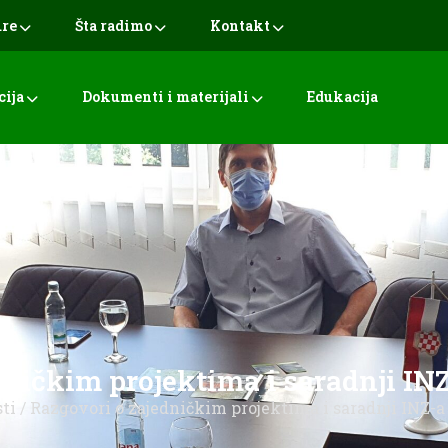
ure
Šta radimo
Kontakt
cija
Dokumenti i materijali
Edukacija
ničkim projektima i saradnji IN
sti
/ Razgovori o zajedničkim projektima i saradnji INZ-a