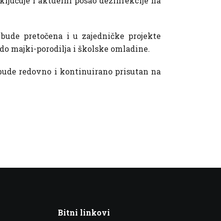
ključuje i aktuelni posao dezinfekcije na
 bude pretočena i u zajedničke projekte
do majki-porodilja i školske omladine.
Z bude redovno i kontinuirano prisutan na
Bitni linkovi