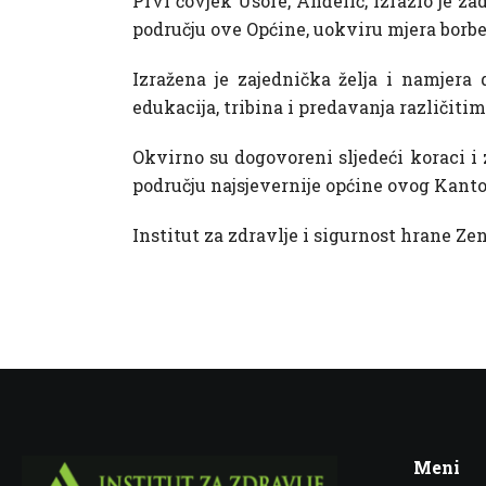
Prvi čovjek Usore, Anđelić, izrazio je z
području ove Općine, uokviru mjera borb
Izražena je zajednička želja i namjera
edukacija, tribina i predavanja različit
Okvirno su dogovoreni sljedeći koraci i 
području najsjevernije općine ovog Kant
Institut za zdravlje i sigurnost hrane Ze
Meni