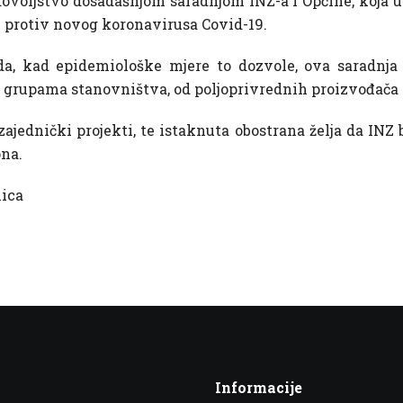
adovoljstvo dosadašnjom saradnjom INZ-a i Općine, koja u
e protiv novog koronavirusa Covid-19.
 da, kad epidemiološke mjere to dozvole, ova saradnja
im grupama stanovništva, od poljoprivrednih proizvođača 
zajednički projekti, te istaknuta obostrana želja da IN
ona.
nica
Informacije