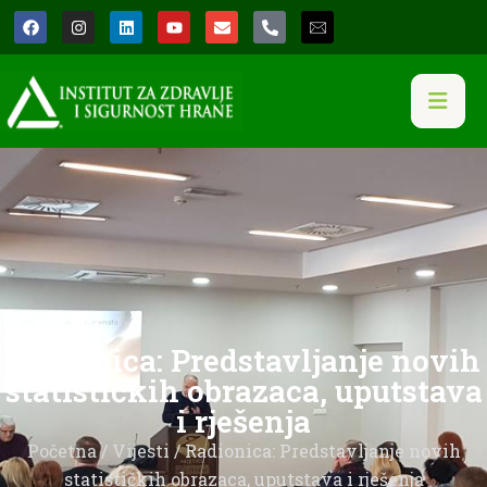
Radionica: Predstavljanje novih
statističkih obrazaca, uputstava
i rješenja
Početna
/
Vijesti
/ Radionica: Predstavljanje novih
statističkih obrazaca, uputstava i rješenja