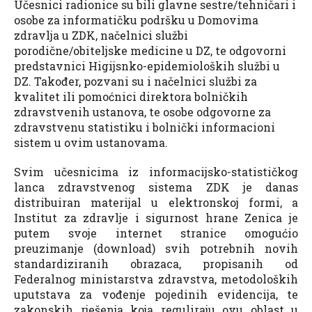
Učesnici radionice su bili glavne sestre/tehničari i
osobe za informatičku podršku u Domovima
zdravlja u ZDK, načelnici službi
porodične/obiteljske medicine u DZ, te odgovorni
predstavnici Higijsnko-epidemioloških službi u
DZ. Također, pozvani su i načelnici službi za
kvalitet ili pomoćnici direktora bolničkih
zdravstvenih ustanova, te osobe odgovorne za
zdravstvenu statistiku i bolnički informacioni
sistem u ovim ustanovama.
Svim učesnicima iz informacijsko-statističkog
lanca zdravstvenog sistema ZDK je danas
distribuiran materijal u elektronskoj formi, a
Institut za zdravlje i sigurnost hrane Zenica je
putem svoje internet stranice omogućio
preuzimanje (download) svih potrebnih novih
standardiziranih obrazaca, propisanih od
Federalnog ministarstva zdravstva, metodoloških
uputstava za vođenje pojedinih evidencija, te
zakonskih rješenja koja reguliraju ovu oblast u