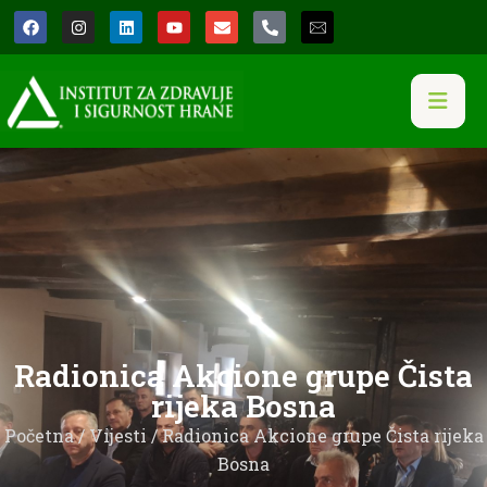
Radionica Akcione grupe Čista
rijeka Bosna
Početna
/
Vijesti
/ Radionica Akcione grupe Čista rijeka
Bosna