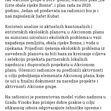
čiste obale rijeke Bosne“, i plan rada za 2020.
godinu. Jedan od predavača na radionici bio je i
naš zaposlenik Safet Kubat.
Koristeći analize iz aktuelnih kantonalnih i
entitetskih ekoloških planova, u Akcionom planu
su sumirani uzročnici ekoloških problema u vezi
zagađenja zemljišta, obala rijeke Bosne, i vode u
rijekama. Prijedlozi rješenja ekoloških problema iz
navedenih planova su bili baza za kreiranje ciljeva
i selekciju projekata partnerskih lokalnih
zajednica i dugoročnih projekata u Akcionom
planu. Učesnici radionice su predložili aktivnosti
u cilju poboljšanja elemenata Akcionog plana, koje
će ući u finalni dokument za naredne projekte i
aktivnosti Akcione grupe.
Na radionici je prezentovan model video nadzora u
Gradu Visoko kao primjer dobre prakse u cilju
efikasnog izbora odgovarajuće tehničke opreme i