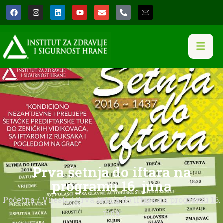
Prva šetnja do iftara na
programu 16. juna
Početna
/
Vijesti
/ Prva šetnja do iftara na programu 16.
juna