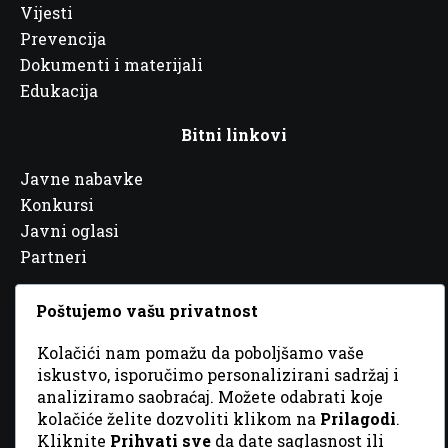
Vijesti
Prevencija
Dokumenti i materijali
Edukacija
Bitni linkovi
Javne nabavke
Konkursi
Javni oglasi
Partneri
Poštujemo vašu privatnost
Kolačići nam pomažu da poboljšamo vaše
© 2026 Sva prava zadržana. Dizajn
GordonDM
iskustvo, isporučimo personalizirani sadržaj i
analiziramo saobraćaj. Možete odabrati koje
kolačiće želite dozvoliti klikom na
Prilagodi
.
Kliknite
Prihvati sve
da date saglasnost ili