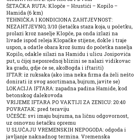
ŠETAČKA RUTA: Klopče – Hrustići – Kopilo –
Hamida (6 km)
TEHNIČKA I KONDICIONA ZAHTJEVNOST:
NEZAHTJEVNO, 3/10 (šetačka staza koja, u početku,
prolazi kroz naselje Klopče, pa onda izlazi na
livade ispod releja Klopačke stijene, dokle i traje
uspon, a odatle obara kroz šumu do početka naselja
Kopilo, odakle silazi na Hamidu i
ulicu Josipovića
put, u čijoj neposrednoj blizini se nalazi vidikovac
ka gradu, gdje će se, akoBogda i iftariti)
IFTAR: iz ruksaka (ako ima neka firma da želi nešto
donirati iz svog asortimana, bujrum, javite se)
LOKACIJA IFTARA: zapadna padina Hamide, kod
betonskog dalekovoda
VRIJEME IFTARA PO VAKTIJI ZA ZENICU: 20:40
POVRATAK: pred teraviju
UČEŠĆE: svi imaju bujruma, na ličnu odgovornost,
uz osnovnu šetačku opremu
U SLUČAJU VREMENSKIH NEPOGODA: odgoda i
javljanje naknadnog termina. Vremenska