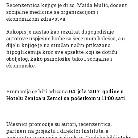
Recenzentica knjige je dr.sc. Maida Mulić, docent
socijalne medicine sa organizacijom i
ekonomikom zdravstva.
Rukopis je nastao kao rezultat dugogodišnje
autorove uspješne borbe sa šečernom bolešću, a u
dijelu knjige je na stručan način prikazana
hipoglikemija kroz sve apsekte koji se dotiču
oboljelog, kako psihološke tako i socijalne i
ekonomske.
Promocija će biti održana
04. jula 2017. godine u
Hotelu Zenica u Zenici sa početkom u 11:00 sati
.
Učesnici promocije su autori, recenzentica,
partneri na projektu i direktor Instituta, a
moderator promocije je direktor Gradske biblioteke