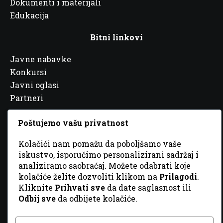
Dokumenti i materijali
Edukacija
Bitni linkovi
Javne nabavke
Konkursi
Javni oglasi
Partneri
Poštujemo vašu privatnost
Kolačići nam pomažu da poboljšamo vaše
iskustvo, isporučimo personalizirani sadržaj i
© 2026 Sva prava zadržana. Dizajn
GordonDM
analiziramo saobraćaj. Možete odabrati koje
kolačiće želite dozvoliti klikom na
Prilagodi
.
Kliknite
Prihvati sve
da date saglasnost ili
Odbij sve
da odbijete kolačiće.