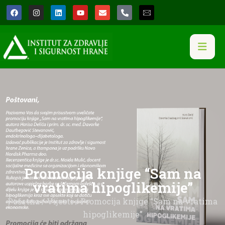
Promocija knjige “Sam na
vratima hipoglikemije”
Početna
/
Vijesti
/ Promocija knjige “Sam na vratima
hipoglikemije”