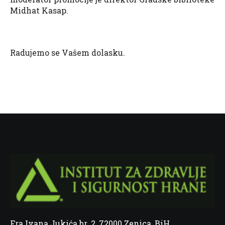
Midhat Kasap.
Radujemo se Vašem dolasku.
Fra Ivana Jukića br. 2, 72000 Zenica, BiH