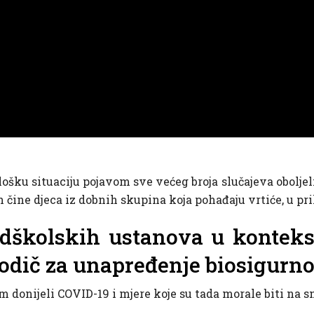
šku situaciju pojavom sve većeg broja slučajeva oboljel
elih čine djeca iz dobnih skupina koja pohađaju vrtiće, u 
edškolskih ustanova u konteks
vodič za unapređenje biosigurnos
 donijeli COVID-19 i mjere koje su tada morale biti na s