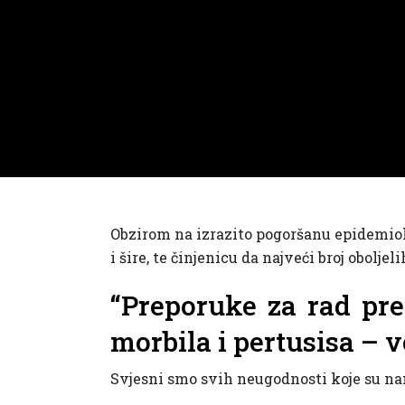
Obzirom na izrazito pogoršanu epidemiolo
i šire, te činjenicu da najveći broj obolj
“Preporuke za rad pr
morbila i pertusisa – 
Svjesni smo svih neugodnosti koje su nam