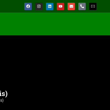
is)
is)