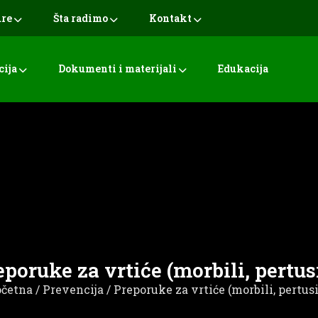
ure
Šta radimo
Kontakt
cija
Dokumenti i materijali
Edukacija
eporuke za vrtiće (morbili, pertus
očetna
/
Prevencija
/ Preporuke za vrtiće (morbili, pertus