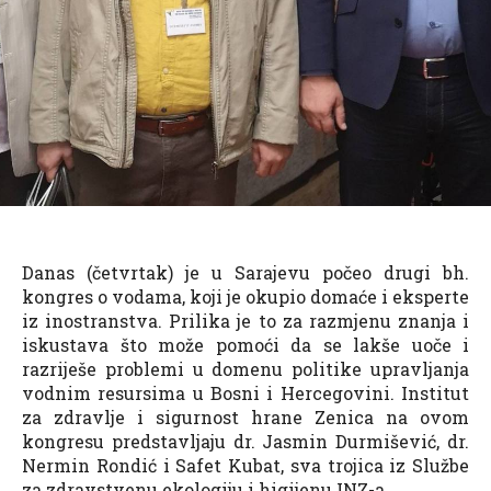
Danas (četvrtak) je u Sarajevu počeo drugi bh.
kongres o vodama, koji je okupio domaće i eksperte
iz inostranstva. Prilika je to za razmjenu znanja i
iskustava što može pomoći da se lakše uoče i
razriješe problemi u domenu politike upravljanja
vodnim resursima u Bosni i Hercegovini. Institut
za zdravlje i sigurnost hrane Zenica na ovom
kongresu predstavljaju dr. Jasmin Durmišević, dr.
Nermin Rondić i Safet Kubat, sva trojica iz Službe
za zdravstvenu ekologiju i higijenu INZ-a.