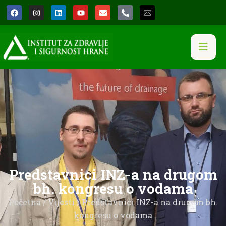
Predstavnici INZ-a na drugom
bh. kongresu o vodama
Početna
/
Vijesti
/ Predstavnici INZ-a na drugom bh.
kongresu o vodama