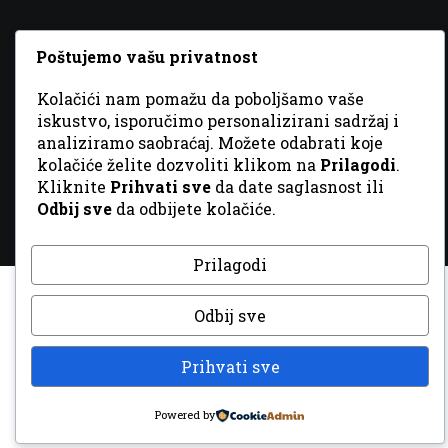
Poštujemo vašu privatnost
Kolačići nam pomažu da poboljšamo vaše
© 2026 Sva prava zadržana. Dizajn
GordonDM
iskustvo, isporučimo personalizirani sadržaj i
analiziramo saobraćaj. Možete odabrati koje
kolačiće želite dozvoliti klikom na
Prilagodi
.
Kliknite
Prihvati sve
da date saglasnost ili
Odbij sve
da odbijete kolačiće.
Prilagodi
Odbij sve
Prihvati sve
Powered by