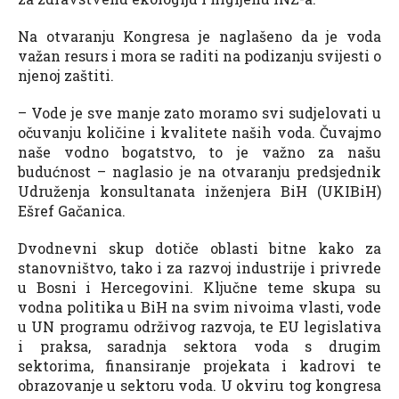
Na otvaranju Kongresa je naglašeno da je voda
važan resurs i mora se raditi na podizanju svijesti o
njenoj zaštiti.
– Vode je sve manje zato moramo svi sudjelovati u
očuvanju količine i kvalitete naših voda. Čuvajmo
naše vodno bogatstvo, to je važno za našu
budućnost – naglasio je na otvaranju predsjednik
Udruženja konsultanata inženjera BiH (UKIBiH)
Ešref Gačanica.
Dvodnevni skup dotiče oblasti bitne kako za
stanovništvo, tako i za razvoj industrije i privrede
u Bosni i Hercegovini. Ključne teme skupa su
vodna politika u BiH na svim nivoima vlasti, vode
u UN programu održivog razvoja, te EU legislativa
i praksa, saradnja sektora voda s drugim
sektorima, finansiranje projekata i kadrovi te
obrazovanje u sektoru voda. U okviru tog kongresa