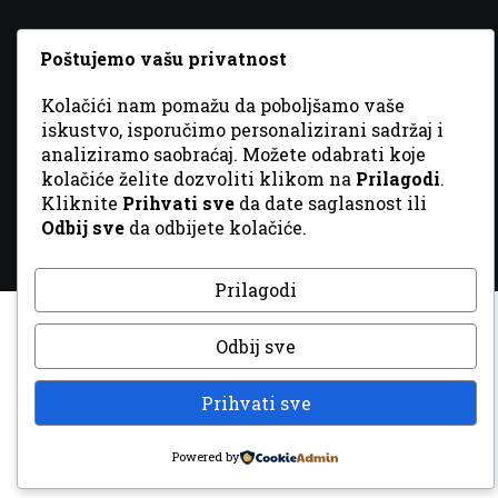
Poštujemo vašu privatnost
Kolačići nam pomažu da poboljšamo vaše
© 2026 Sva prava zadržana. Dizajn
GordonDM
iskustvo, isporučimo personalizirani sadržaj i
analiziramo saobraćaj. Možete odabrati koje
kolačiće želite dozvoliti klikom na
Prilagodi
.
Kliknite
Prihvati sve
da date saglasnost ili
Odbij sve
da odbijete kolačiće.
Prilagodi
Odbij sve
Prihvati sve
Powered by