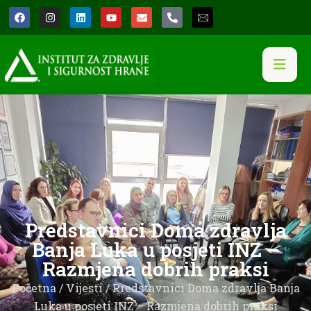
Predstavnici Doma zdravlja
Banja Luka u posjeti INZ –
Razmjena dobrih praksi
Početna
/
Vijesti
/ Predstavnici Doma zdravlja Banja
Luka u posjeti INZ – Razmjena dobrih praksi