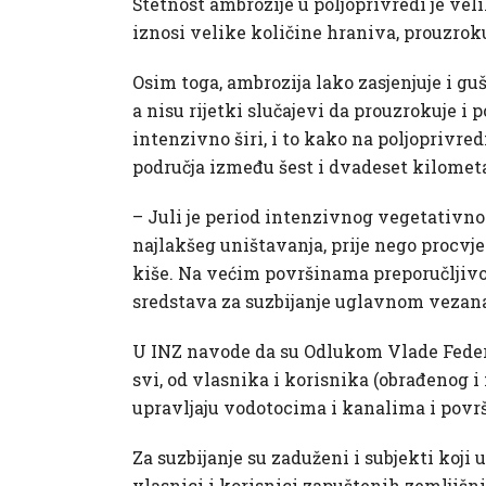
Štetnost ambrozije u poljoprivredi je vel
iznosi velike količine hraniva, prouzrok
Osim toga, ambrozija lako zasjenjuje i gu
a nisu rijetki slučajevi da prouzrokuje i
intenzivno širi, i to kako na poljoprivr
područja između šest i dvadeset kilometa
– Juli je period intenzivnog vegetativnog
najlakšeg uništavanja, prije nego procvjet
kiše. Na većim površinama preporučljivo 
sredstava za suzbijanje uglavnom vezana
U INZ navode da su Odlukom Vlade Federa
svi, od vlasnika i korisnika (obrađenog 
upravljaju vodotocima i kanalima i površ
Za suzbijanje su zaduženi i subjekti koj
vlasnici i korisnici zapuštenih zemljišn