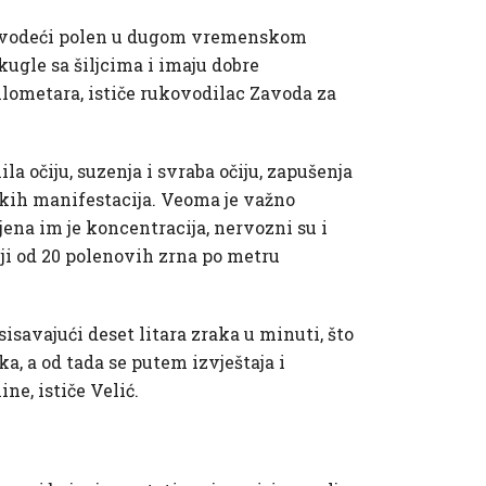
roizvodeći polen u dugom vremenskom
kugle sa šiljcima i imaju dobre
lometara, ističe rukovodilac Zavoda za
a očiju, suzenja i svraba očiju, zapušenja
jskih manifestacija. Veoma je važno
ena im je koncentracija, nervozni su i
nji od 20 polenovih zrna po metru
sisavajući deset litara zraka u minuti, što
a, a od tada se putem izvještaja i
ne, ističe Velić.