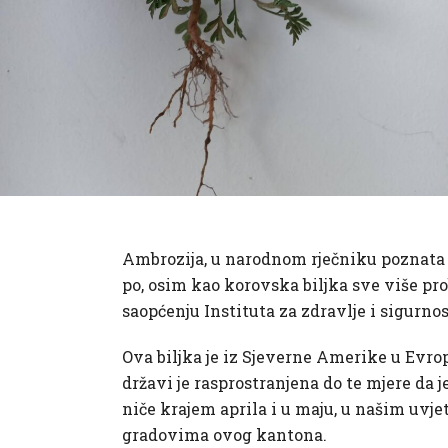
Ambrozija, u narodnom rječniku poznata i
po, osim kao korovska biljka sve više pro
saopćenju Instituta za zdravlje i sigurno
Ova biljka je iz Sjeverne Amerike u Evr
državi je rasprostranjena do te mjere da 
niče krajem aprila i u maju, u našim uvje
gradovima ovog kantona.