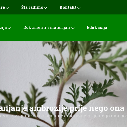
ure
Šta radimo
Kontakt
cija
Dokumenti i materijali
Edukacija
lanjanje ambrozije prije nego on
ravo je vrijeme za uklanjanje ambrozije prije nego ona 