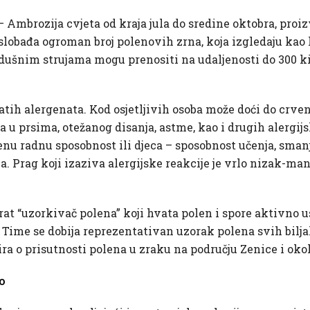
– Ambrozija cvjeta od kraja jula do sredine oktobra, p
slobađa ogroman broj polenovih zrna, koja izgledaju kao 
dušnim strujama mogu prenositi na udaljenosti do 300 ki
tih alergenata. Kod osjetljivih osoba može doći do crvenil
nja u prsima, otežanog disanja, astme, kao i drugih alergi
enu radnu sposobnost ili djeca – sposobnost učenja, smanj
. Prag koji izaziva alergijske reakcije je vrlo nizak-ma
parat “uzorkivač polena” koji hvata polen i spore aktivno u
. Time se dobija reprezentativan uzorak polena svih biljak
 o prisutnosti polena u zraku na području Zenice i okoli
o