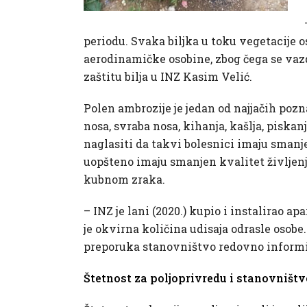
periodu. Svaka biljka u toku vegetacije o
aerodinamičke osobine, zbog čega se vaz
zaštitu bilja u INZ Kasim Velić.
Polen ambrozije je jedan od najjačih pozna
nosa, svraba nosa, kihanja, kašlja, piska
naglasiti da takvi bolesnici imaju smanj
uopšteno imaju smanjen kvalitet življenja
kubnom zraka.
– INZ je lani (2020.) kupio i instalirao a
je okvirna količina udisaja odrasle osobe
preporuka stanovništvo redovno informira
Štetnost za poljoprivredu i stanovništv