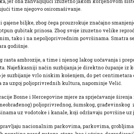
ika, jer ona zahvaljujući izuzetno jakom korijenovom sist
ujući time njegovo osiromašivanje.
ši gajene biljke, zbog čega prouzrokuje značajno smanjenj
 potpun gubitak prinosa. Zbog svoje izuzetno velike repro
ednim, tako i na nepoljoprivrednim površinama. Smatra se 
ra godišnje.
 rasta ambrozije, a time i njenog lakog uočavanja i prepo
a. Najefikasniji način suzbijanja je direktno čupanje iz k
je suzbijanje vrlo niskim košenjem, do pet centimetara o
 za uzgoj poljoprivrednih kultura, napominje Velić.
cije Bosne i Hercegovine mjere za sprječavanje širenja 
i neobrađenog) poljoprivrednog, šumskog, građevinskog zem
inama uz vodotoke i kanale, koji održavaju površine uz j
i upravljaju nacionalnim parkovima, parkovima, grobljim
ih površina pored puteva, staza, kao i utrina, degradiran