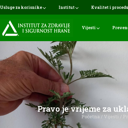
Usluge za korisnike
Institut
Kvalitet i proced
Vijesti
Preven
Pravo je vrijeme za uk
Početna
/
Vijesti
/ P