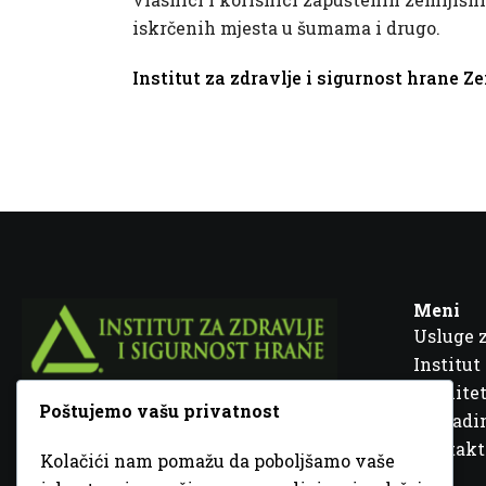
iskrčenih mjesta u šumama i drugo.
Institut za zdravlje i sigurnost hrane Z
Meni
Usluge 
Institut
Kvalitet
Poštujemo vašu privatnost
Fra Ivana Jukića br. 2, 72000 Zenica, BiH
Šta rad
Kontakt
Kolačići nam pomažu da poboljšamo vaše
+387 32 448 001