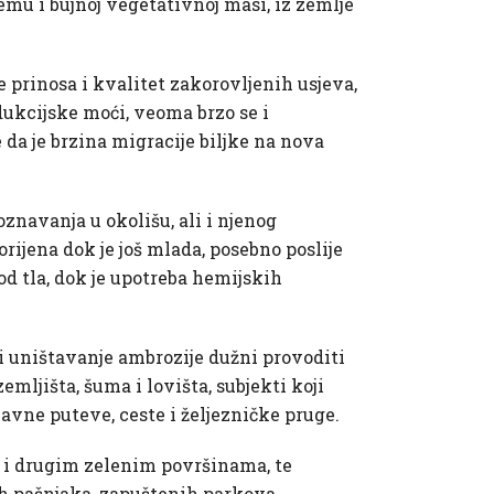
emu i bujnoj vegetativnoj masi, iz zemlje
e prinosa i kvalitet zakorovljenih usjeva,
dukcijske moći, veoma brzo se i
da je brzina migracije biljke na nova
znavanja u okolišu, ali i njenog
orijena dok je još mlada, posebno poslije
d tla, dok je upotreba hemijskih
i uništavanje ambrozije dužni provoditi
ljišta, šuma i lovišta, subjekti koji
avne puteve, ceste i željezničke pruge.
a i drugim zelenim površinama, te
ih pašnjaka, zapuštenih parkova,