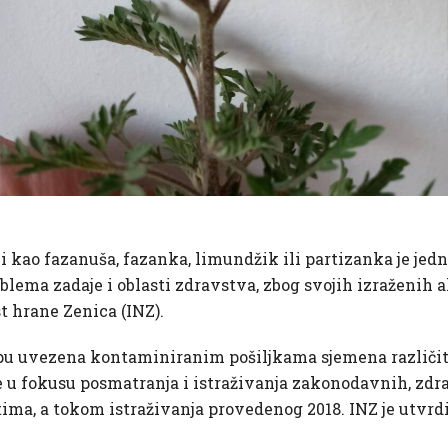
 kao fazanuša, fazanka, limundžik ili partizanka je jedn
blema zadaje i oblasti zdravstva, zbog svojih izraženih 
st hrane Zenica (INZ).
opu uvezena kontaminiranim pošiljkama sjemena različiti
je u fokusu posmatranja i istraživanja zakonodavnih, zdra
tima, a tokom istraživanja provedenog 2018. INZ je utvrdi