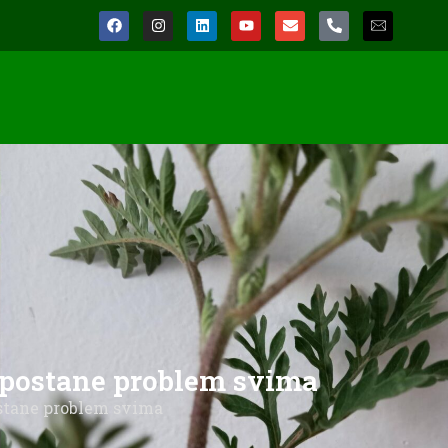
a postane problem svima
postane problem svima