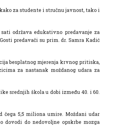
 kako za studente i stručnu javnost, tako i
3 sati održava edukativno predavanje za
 Gosti predavači su prim. dr. Samra Kadić
cija besplatnog mjerenja krvnog pritiska,
rizicima za nastanak moždanog udara za
ike srednjih škola u dobi između 40. i 60.
od čega 5,5 miliona umire. Moždani udar
to dovodi do nedovoljne opskrbe mozga