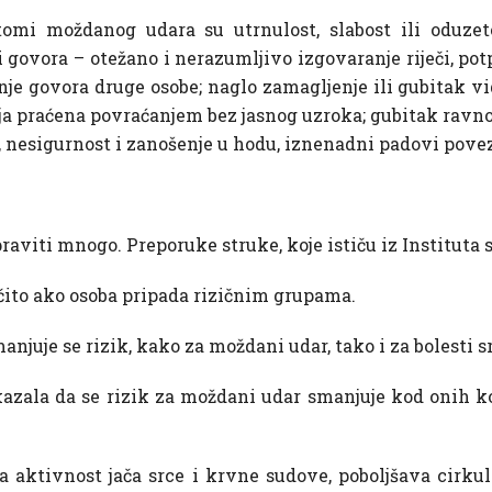
tomi moždanog udara su utrnulost, slabost ili oduzeto
i govora – otežano i nerazumljivo izgovaranje riječi, pot
e govora druge osobe; naglo zamagljenje ili gubitak vid
lja praćena povraćanjem bez jasnog uzroka; gubitak ravno
, nesigurnost i zanošenje u hodu, iznenadni padovi pov
viti mnogo. Preporuke struke, koje ističu iz Instituta s
ito ako osoba pripada rizičnim grupama.
juje se rizik, kako za moždani udar, tako i za bolesti s
azala da se rizik za moždani udar smanjuje kod onih koj
aktivnost jača srce i krvne sudove, poboljšava cirkulac