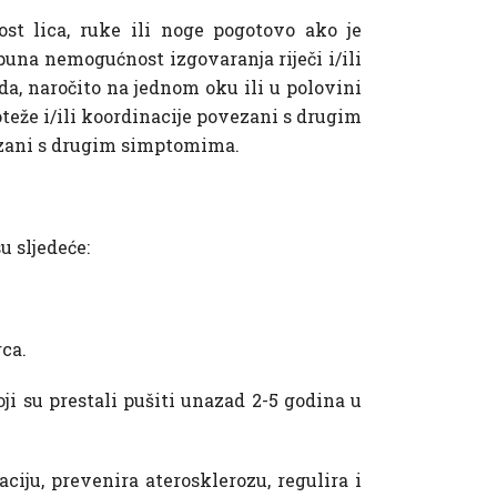
st lica, ruke ili noge pogotovo ako je
puna nemogućnost izgovaranja riječi i/ili
a, naročito na jednom oku ili u polovini
teže i/ili koordinacije povezani s drugim
ezani s drugim simptomima.
u sljedeće:
rca.
i su prestali pušiti unazad 2-5 godina u
iju, prevenira aterosklerozu, regulira i