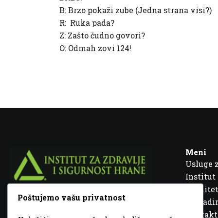
B: Brzo pokaži zube (Jedna strana visi?)
R: Ruka pada?
Z: Zašto čudno govori?
O: Odmah zovi 124!
Meni
Usluge 
Institut
Kvalitet
Poštujemo vašu privatnost
Fra Ivana Jukića br. 2, 72000 Zenica, BiH
Šta rad
Kontakt