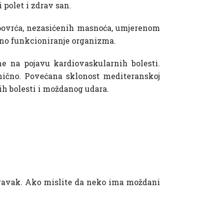
 polet i zdrav san.
povrća, nezasićenih masnoća, umjerenom
no funkcioniranje organizma.
e na pojavu kardiovaskularnih bolesti.
mično. Povećana sklonost mediteranskoj
h bolesti i moždanog udara.
oravak. Ako mislite da neko ima moždani