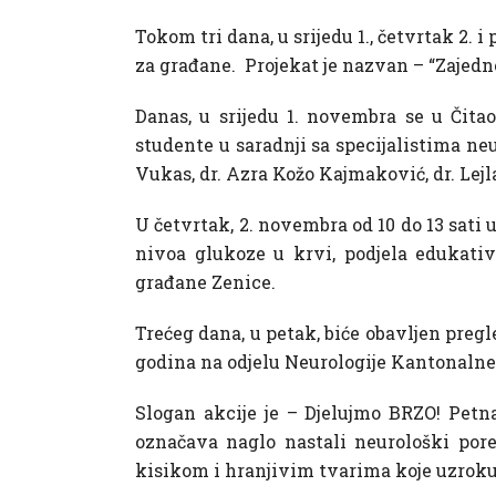
Tokom tri dana, u srijedu 1., četvrtak 2. 
za građane. Projekat je nazvan – “Zajed
Danas, u srijedu 1. novembra se u Čita
studente u saradnji sa specijalistima ne
Vukas, dr. Azra Kožo Kajmaković, dr. Lejl
U četvrtak, 2. novembra od 10 do 13 sati
nivoa glukoze u krvi, podjela edukati
građane Zenice.
Trećeg dana, u petak, biće obavljen pregl
godina na odjelu Neurologije Kantonalne
Slogan akcije je – Djelujmo BRZO! Petn
označava naglo nastali neurološki po
kisikom i hranjivim tvarima koje uzrokuje