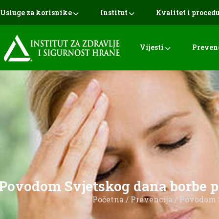
Usluge za korisnike
Institut
Kvalitet i proced
Vijesti
Preven
Povodom Svjetskog dana borbe pr
Početna
/
Prevencija
/ Povodom S