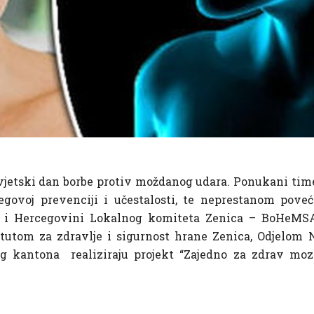
 Svjetski dan borbe protiv moždanog udara. Ponukani tim
egovoj prevenciji i učestalosti, te neprestanom poveća
i i Hercegovini Lokalnog komiteta Zenica – BoHeMSA
itutom za zdravlje i sigurnost hrane Zenica, Odjelom 
kantona realiziraju projekt “Zajedno za zdrav moza