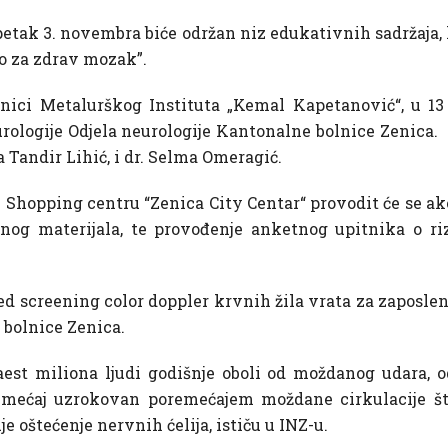
i petak 3. novembra biće održan niz edukativnih sadržaja,
no za zdrav mozak”.
onici Metalurškog Instituta „Kemal Kapetanović“, u 1
urologije Odjela neurologije Kantonalne bolnice Zenica.
a Tandir Lihić, i dr. Selma Omeragić.
 u Shopping centru “Zenica City Centar“ provodit će se ak
vnog materijala, te provođenje anketnog upitnika o 
ed screening color doppler krvnih žila vrata za zaposlen
 bolnice Zenica.
aest miliona ljudi godišnje oboli od moždanog udara, 
remećaj uzrokovan poremećajem moždane cirkulacije š
 oštećenje nervnih ćelija, ističu u INZ-u.