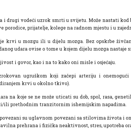
 i drugi vodeći uzrok smrti u svijetu. Može nastati kod b
e porodice, prijatelje, kolege na radnom mjestu i u zajedn
je krvi u mozgu ili u dijelu mozga. Bez opskrbe živčan
anog udara ovise o tome u kojem dijelu mozga nastaje sm
jivost i govor, kao i na to kako oni misle i osjećaju.
rokovan ugruškom koji začepi arteriju i onemogući 
iranjem krvi u okolno tkivo).
ra na koje se ne može uticati su dob, spol, rasa, genet
/ili prethodnim tranzitornim ishemijskim napadima.
u povezani su uglavnom povezani sa stilovima života i 
pravilna prehrana i fizička neaktivnost, stres, upotreba o