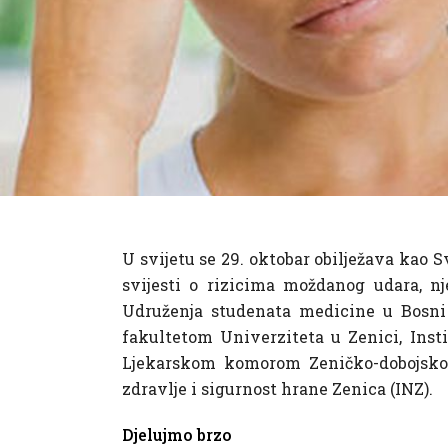
U svijetu se 29. oktobar obilježava kao
svijesti o rizicima moždanog udara, nj
Udruženja studenata medicine u Bosn
fakultetom Univerziteta u Zenici, Inst
Ljekarskom komorom Zeničko-dobojskog 
zdravlje i sigurnost hrane Zenica (INZ).
Djelujmo brzo