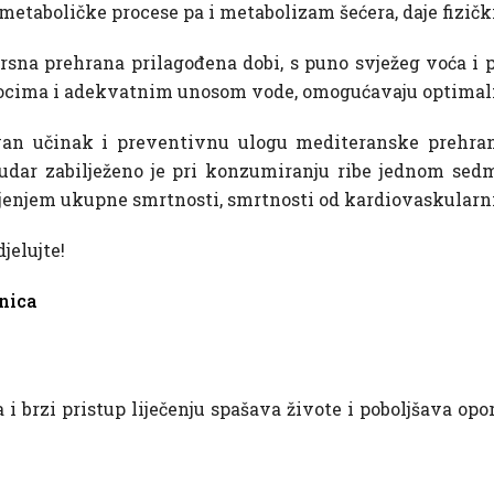
metaboličke procese pa i metabolizam šećera, daje fizički
sna prehrana prilagođena dobi, s puno svježeg voća i 
brocima i adekvatnim unosom vode, omogućavaju optimal
tivan učinak i preventivnu ulogu mediteranske prehran
dar zabilježeno je pri konzumiranju ribe jednom sed
jenjem ukupne smrtnosti, smrtnosti od kardiovaskularni
jelujte!
enica
 brzi pristup liječenju spašava živote i poboljšava op