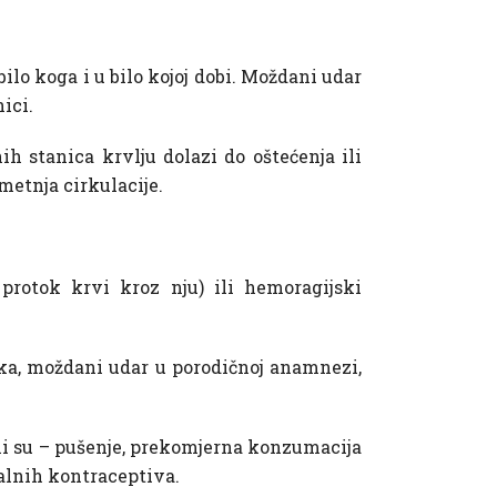
ilo koga i u bilo kojoj dobi. Moždani udar
ici.
ih stanica krvlju dolazi do oštećenja ili
etnja cirkulacije.
protok krvi kroz nju) ili hemoragijski
ika, moždani udar u porodičnoj anamnezi,
oni su – pušenje, prekomjerna konzumacija
ralnih kontraceptiva.