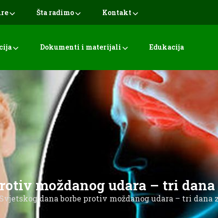
ure
Šta radimo
Kontakt
cija
Dokumenti i materijali
Edukacija
otiv moždanog udara – tri dana 
vjetskog dana borbe protiv moždanog udara – tri dana 