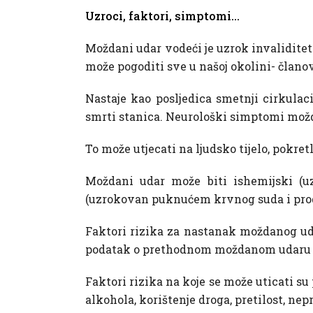
Uzroci, faktori, simptomi…
Moždani udar vodeći je uzrok invaliditeta
može pogoditi sve u našoj okolini- članov
Nastaje kao posljedica smetnji cirkulaci
smrti stanica. Neurološki simptomi možd
To može utjecati na ljudsko tijelo, pokretl
Moždani udar može biti ishemijski (uz
(uzrokovan puknućem krvnog suda i prod
Faktori rizika za nastanak moždanog uda
podatak o prethodnom moždanom udaru i
Faktori rizika na koje se može uticati s
alkohola, korištenje droga, pretilost, ne