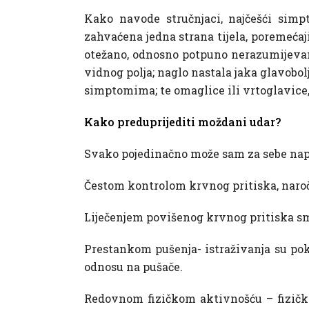
Kako navode stručnjaci, najčešći simp
zahvaćena jedna strana tijela, poremećaj
otežano, odnosno potpuno nerazumijevanj
vidnog polja; naglo nastala jaka glavobo
simptomima; te omaglice ili vrtoglavice
Kako preduprijediti moždani udar?
Svako pojedinačno može sam za sebe napra
Čestom kontrolom krvnog pritiska, naroč
Liječenjem povišenog krvnog pritiska sman
Prestankom pušenja- istraživanja su pok
odnosu na pušače.
Redovnom fizičkom aktivnošću – fizička 