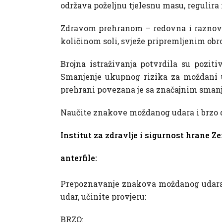
održava poželjnu tjelesnu masu, regulira 
Zdravom prehranom – redovna i raznovr
količinom soli, svježe pripremljenim o
Brojna istraživanja potvrdila su pozi
Smanjenje ukupnog rizika za moždani u
prehrani povezana je sa značajnim sman
Naučite znakove moždanog udara i brzo d
Institut za zdravlje i sigurnost hrane Z
anterfile:
Prepoznavanje znakova moždanog udara i
udar, učinite provjeru:
BRZO: