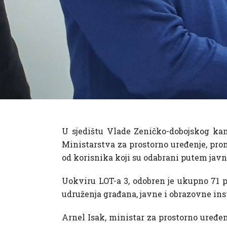
U sjedištu Vlade Zeničko-dobojskog kant
Ministarstva za prostorno uređenje, prom
od korisnika koji su odabrani putem javn
Uokviru LOT-a 3, odobren je ukupno 71 pr
udruženja građana, javne i obrazovne insti
Arnel Isak, ministar za prostorno uređenj