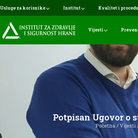
Usluge za korisnike
Institut
Kvalitet i proced
Vijesti
Preven
Potpisan Ugovor o s
Početna
/
Vijesti