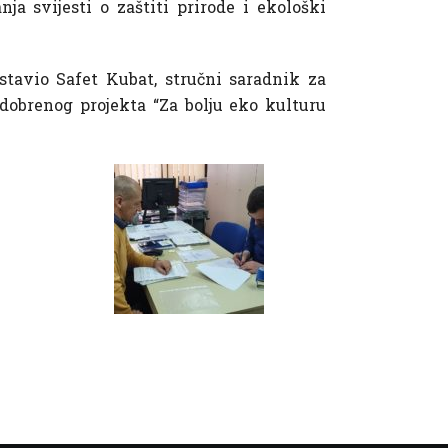
nja svijesti o zaštiti prirode i ekološki
stavio Safet Kubat, stručni saradnik za
dobrenog projekta “Za bolju eko kulturu