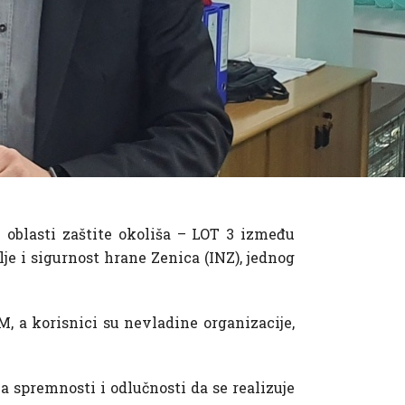
z oblasti zaštite okoliša – LOT 3 između
je i sigurnost hrane Zenica (INZ), jednog
M, a korisnici su nevladine organizacije,
na spremnosti i odlučnosti da se realizuje