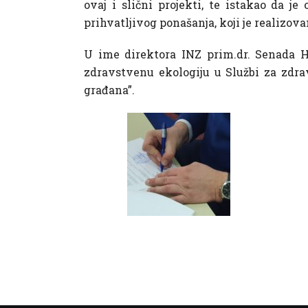
ovaj i slični projekti, te istakao da je
prihvatljivog ponašanja, koji je realizov
U ime direktora INZ prim.dr. Senada Hu
zdravstvenu ekologiju u Službi za zdra
građana”.