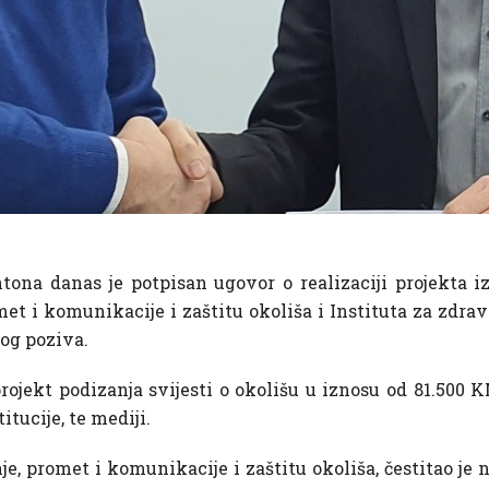
ona danas je potpisan ugovor o realizaciji projekta i
et i komunikacije i zaštitu okoliša i Instituta za zdravl
og poziva.
ojekt podizanja svijesti o okolišu u iznosu od 81.500 K
tucije, te mediji.
e, promet i komunikacije i zaštitu okoliša, čestitao je 