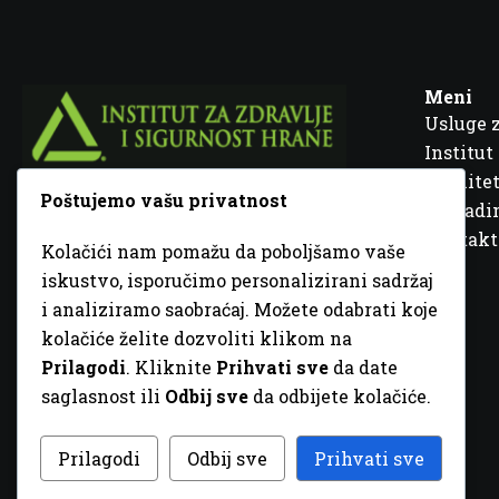
Meni
Usluge 
Institut
Kvalitet
Poštujemo vašu privatnost
Fra Ivana Jukića br. 2, 72000 Zenica, BiH
Šta rad
Kontakt
Kolačići nam pomažu da poboljšamo vaše
+387 32 448 001
iskustvo, isporučimo personalizirani sadržaj
i analiziramo saobraćaj. Možete odabrati koje
info@inz.ba
kolačiće želite dozvoliti klikom na
http://www.inz.ba
Prilagodi
. Kliknite
Prihvati sve
da date
saglasnost ili
Odbij sve
da odbijete kolačiće.
© 2026 Sva prava zadržana. Dizajn
GordonDM
Prilagodi
Odbij sve
Prihvati sve