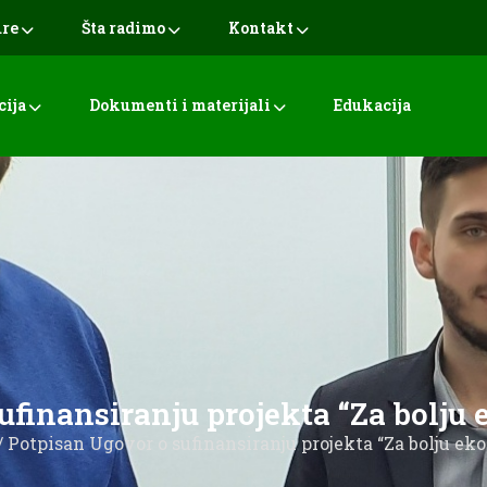
ure
Šta radimo
Kontakt
cija
Dokumenti i materijali
Edukacija
ufinansiranju projekta “Za bolju 
/ Potpisan Ugovor o sufinansiranju projekta “Za bolju ek