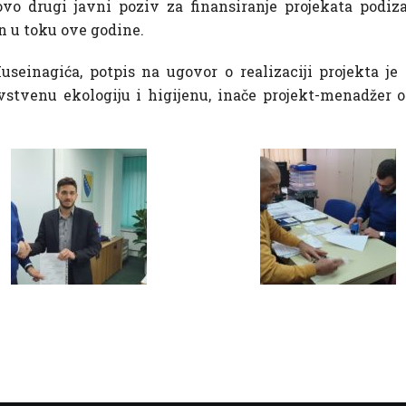
 ovo drugi javni poziv za finansiranje projekata podiza
an u toku ove godine.
seinagića, potpis na ugovor o realizaciji projekta je 
vstvenu ekologiju i higijenu, inače projekt-menadžer o