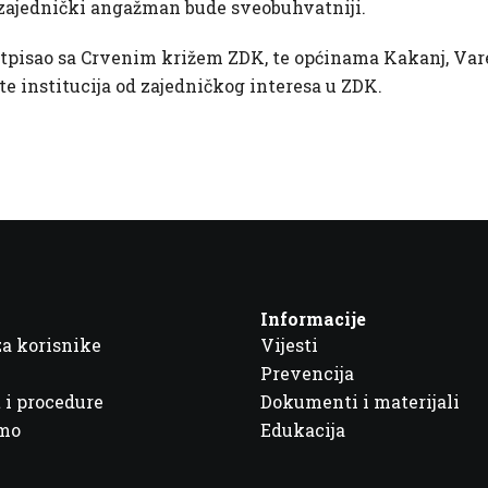
 zajednički angažman bude sveobuhvatniji.
pisao sa Crvenim križem ZDK, te općinama Kakanj, Vareš, 
, te institucija od zajedničkog interesa u ZDK.
Informacije
za korisnike
Vijesti
Prevencija
 i procedure
Dokumenti i materijali
imo
Edukacija