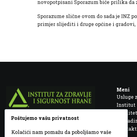
novopotpisani Sporazum biće prilika da
Sporazume slične ovom do sada je INZ pot
primjer slijediti i druge općine i gradovi
Meni
Usluge 
Institut
Kvalitet
Poštujemo vašu privatnost
Fra Ivana Jukića br. 2, 72000 Zenica, BiH
Šta rad
Kontakt
Kolačići nam pomažu da poboljšamo vaše
+387 32 448 001