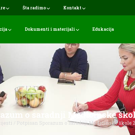
ure
Šta radimo
Kontakt
cija
Dokumenti i materijali
Edukacija
azum o saradnji Medicinske škol
ijesti
/ Potpisan Sporazum o saradnji Medicinske škole Z