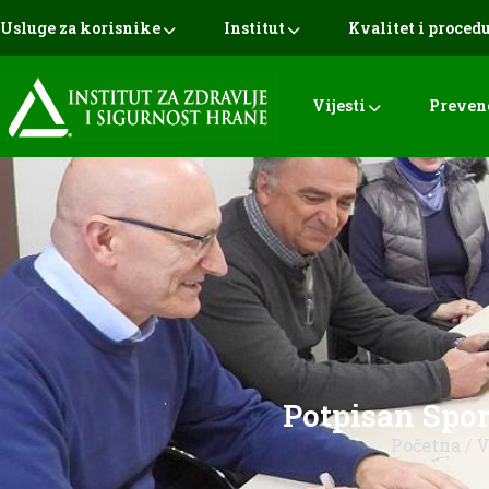
Usluge za korisnike
Institut
Kvalitet i proced
Vijesti
Preven
Potpisan Spor
Početna
/
V