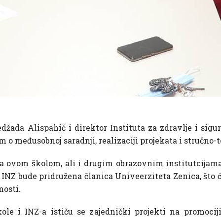
žada Alispahić i direktor Instituta za zdravlje i sig
m o međusobnoj saradnji, realizaciji projekata i stručno-t
 sa ovom školom, ali i drugim obrazovnim institutcijam
NZ bude pridružena članica Univeerziteta Zenica, što će
nosti.
ole i INZ-a ističu se zajednički projekti na promociji