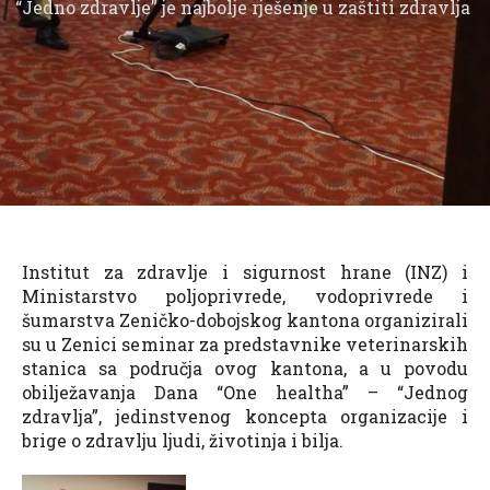
“Jedno zdravlje” je najbolje rješenje u zaštiti zdravlja
Institut za zdravlje i sigurnost hrane (INZ) i
Ministarstvo poljoprivrede, vodoprivrede i
šumarstva Zeničko-dobojskog kantona organizirali
su u Zenici seminar za predstavnike veterinarskih
stanica sa područja ovog kantona, a u povodu
obilježavanja Dana “One healtha” – “Jednog
zdravlja”, jedinstvenog koncepta organizacije i
brige o zdravlju ljudi, životinja i bilja.