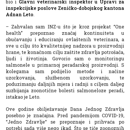
bio i
Glavni veterinarski inspektor u Upravi za
inspekcijske poslove Zeničko-dobojskog kantona
Adnan Leto
.
– Zahvalan sam INZ-u što je kroz projekat “One
health” prepoznao značaj kontinuiteta u
obučavanju i educiranju ovlaštenih veterinara, a
sve u cilju što kvalitetnijeg nadzora u proizvodnji
hrane, te konačnom cilju zaštite zdravlja potrošača,
ljudi i životinja. Govorio sam o monitoringu
salmonele u primarnoj peradarskoj proizvodnji. S
kolegama sam podijelio metode i načine
uzorkovanja, službenom uzorkovanju, te
poduzimanju daljnjih mjera i radnji s ciljem daljeg
suzbijanja zoonotične bolesti salmoneloze peradi,
istakao je Leto.
Ove godine obilježavanje Dana Jednog Zdravlja
posebno je značajna. Pred pandemijom COVID-19,
“Jedno Zdravlje“ se prepoznaje i prihvaća po
potrebi sada više nego ikad. Što se tiče zoonoznih