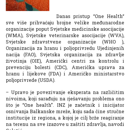
Danas pristup “One Health“
sve više prihvaćaju brojne velike međunarodne
organizacije poput Svjetske medicinske asocijacije
(WMA), Svjetske veterinarske asocijacije (WVA),
Svjetske zdravstvene organizacije (WHO ),
Organizacija za hranu i poljoprivredu Ujedinjenih
nacija (FAO), Svjetska organizacija za zdravlje
životinja (OIE), Američki centri za kontrolu i
prevenciju bolesti (CDC), Američka uprava za
hranu i lijekove (FDA) i Američko ministarstvo
poljoprivrede (USDA).
– Upravo je povezivanje eksperata na različitim
nivoima, koji sarađuju na rješavanju problema ono
što je “One health”. INZ je začetnik i inicijator
osnivanja Balkanske mreže, koju sada čine stručne
institucije iz regiona, a kojoj je cilj brže reagiranje
na terenu na sve izazove u zaštiti zdravlja, navodi