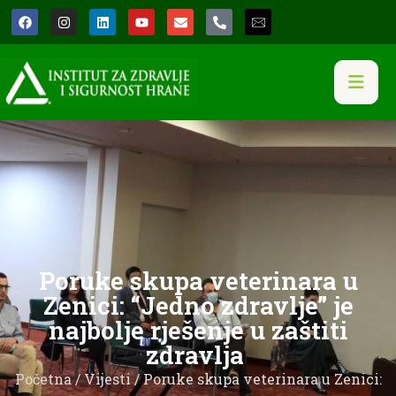
Poruke skupa veterinara u
Zenici: “Jedno zdravlje” je
najbolje rješenje u zaštiti
zdravlja
Početna
/
Vijesti
/ Poruke skupa veterinara u Zenici: