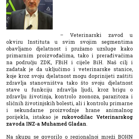
– Veterinarski zavod u
okviru Instituta u svim svojim segmentima
obavljamo djelatnost i pružamo uzsluge kako
primarnim proizvođačima, tako i prerađivačima
na području ZDK, FBiH i cijele BiH. Naš cilj i
zadatak je da uključimo i veterinarske stanice,
koje kroz svoju djelatnost mogu doprinijeti zaštiti
zdravlja stanovništva tako što svoju djelatnost
stave u funkciju zdravlja ljudi, kroz brigu o
zdravlju životinja, kontrolo zoonoza, parazitoza i
sličnih životinjskih bolesti, ali i kontrolu primarne
i sekundarne proizvodnje hrane animalnog
porijekla, istakao je
rukovodilac Veterinarskog
zavoda INZ-a Muhamed Gladan
.
Na skupu se govorilo o regionalnoj mreži BOHN