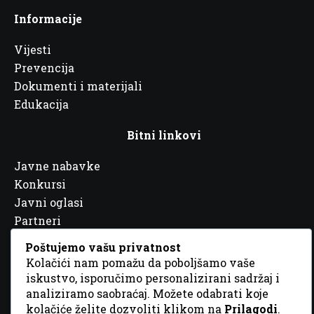
Informacije
Vijesti
Prevencija
Dokumenti i materijali
Edukacija
Bitni linkovi
Javne nabavke
Konkursi
Javni oglasi
Partneri
Poštujemo vašu privatnost
Kolačići nam pomažu da poboljšamo vaše
iskustvo, isporučimo personalizirani sadržaj i
analiziramo saobraćaj. Možete odabrati koje
© 2026 Sva prava zadržana. Dizajn
GordonDM
kolačiće želite dozvoliti klikom na
Prilagodi
.