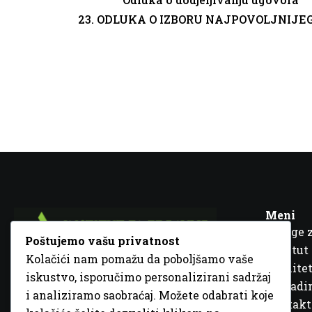
23.
ODLUKA O IZBORU NAJPOVOLJNIJE
Meni
Usluge 
Poštujemo vašu privatnost
Institut
Kolačići nam pomažu da poboljšamo vaše
Kvalitet
iskustvo, isporučimo personalizirani sadržaj
Fra Ivana Jukića br. 2, 72000 Zenica, BiH
Šta rad
i analiziramo saobraćaj. Možete odabrati koje
+387 32 448 001
Kontakt