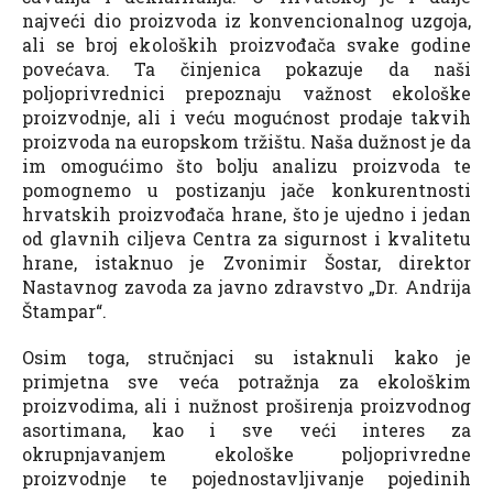
najveći dio proizvoda iz konvencionalnog uzgoja,
ali se broj ekoloških proizvođača svake godine
povećava. Ta činjenica pokazuje da naši
poljoprivrednici prepoznaju važnost ekološke
proizvodnje, ali i veću mogućnost prodaje takvih
proizvoda na europskom tržištu. Naša dužnost je da
im omogućimo što bolju analizu proizvoda te
pomognemo u postizanju jače konkurentnosti
hrvatskih proizvođača hrane, što je ujedno i jedan
od glavnih ciljeva Centra za sigurnost i kvalitetu
hrane, istaknuo je Zvonimir Šostar, direktor
Nastavnog zavoda za javno zdravstvo „Dr. Andrija
Štampar“.
Osim toga, stručnjaci su istaknuli kako je
primjetna sve veća potražnja za ekološkim
proizvodima, ali i nužnost proširenja proizvodnog
asortimana, kao i sve veći interes za
okrupnjavanjem ekološke poljoprivredne
proizvodnje te pojednostavljivanje pojedinih