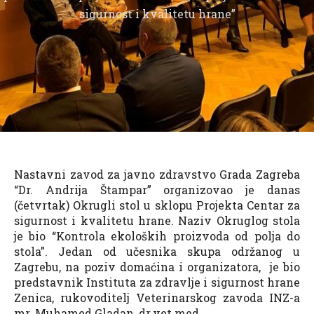
sigurnost i kvalitetu hrane”
Nastavni zavod za javno zdravstvo Grada Zagreba
“Dr. Andrija Štampar” organizovao je danas
(četvrtak) Okrugli stol u sklopu Projekta Centar za
sigurnost i kvalitetu hrane. Naziv Okruglog stola
je bio “Kontrola ekoloških proizvoda od polja do
stola”. Jedan od učesnika skupa održanog u
Zagrebu, na poziv domaćina i organizatora, je bio
predstavnik Instituta za zdravlje i sigurnost hrane
Zenica, rukovoditelj Veterinarskog zavoda INZ-a
mr. Muhamed Gladan, dr.vet.med.