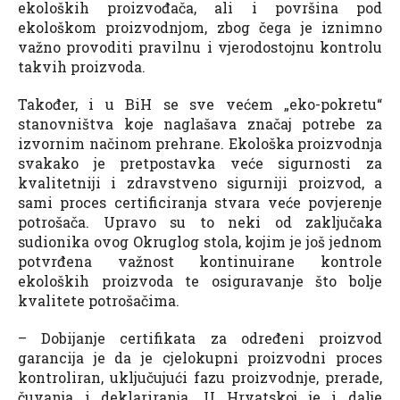
ekoloških proizvođača, ali i površina pod
ekološkom proizvodnjom, zbog čega je iznimno
važno provoditi pravilnu i vjerodostojnu kontrolu
takvih proizvoda.
Također, i u BiH se sve većem „eko-pokretu“
stanovništva koje naglašava značaj potrebe za
izvornim načinom prehrane. Ekološka proizvodnja
svakako je pretpostavka veće sigurnosti za
kvalitetniji i zdravstveno sigurniji proizvod, a
sami proces certificiranja stvara veće povjerenje
potrošača. Upravo su to neki od zaključaka
sudionika ovog Okruglog stola, kojim je još jednom
potvrđena važnost kontinuirane kontrole
ekoloških proizvoda te osiguravanje što bolje
kvalitete potrošačima.
– Dobijanje certifikata za određeni proizvod
garancija je da je cjelokupni proizvodni proces
kontroliran, uključujući fazu proizvodnje, prerade,
čuvanja i deklariranja. U Hrvatskoj je i dalje