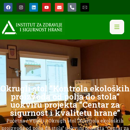
Okrugli stol “Kontrola ekoloških
proizvoda od polja do stola”
uokviru projekta “Centar za
sigurnost i kvalitetu hrane”
Početna
/
Vijesti
/ Okrugli stol “Kontrola ekoloških
proizvoda od polja do stola” uokviru projekta “Centar za