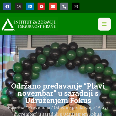
Održano predavanje “Plavi
novembar” u saradnji s
Udruženjem Fokus
Početna
/
Prevencija
/ Održano predavanje “Plavi
novembar” u saradnji s Udruženjem Fokus