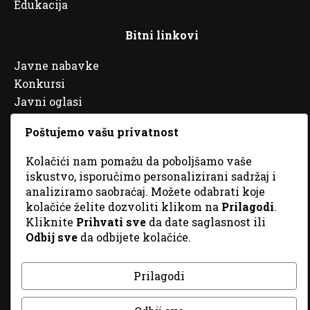
Edukacija
Bitni linkovi
Javne nabavke
Konkursi
Javni oglasi
Partneri
Poštujemo vašu privatnost
Kolačići nam pomažu da poboljšamo vaše
iskustvo, isporučimo personalizirani sadržaj i
analiziramo saobraćaj. Možete odabrati koje
© 2026 Sva prava zadržana. Dizajn
GordonDM
kolačiće želite dozvoliti klikom na
Prilagodi
.
Kliknite
Prihvati sve
da date saglasnost ili
Odbij sve
da odbijete kolačiće.
Prilagodi