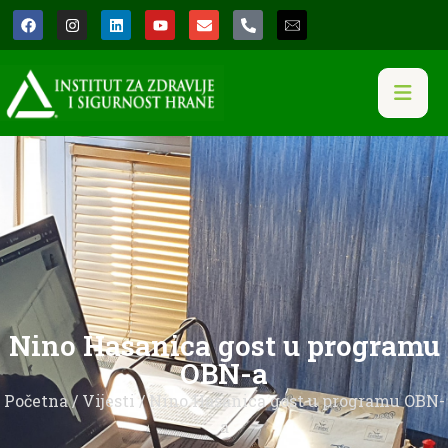
Nino Hasanica gost u programu
OBN-a
Početna
/
Vijesti
/ Nino Hasanica gost u programu OBN-
a