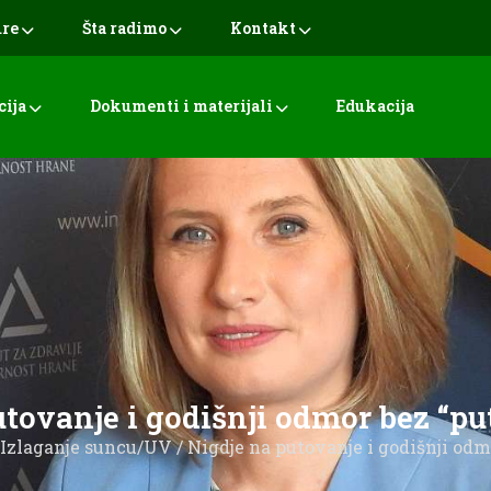
ure
Šta radimo
Kontakt
cija
Dokumenti i materijali
Edukacija
utovanje i godišnji odmor bez “pu
Izlaganje suncu/UV
/ Nigdje na putovanje i godišnji od