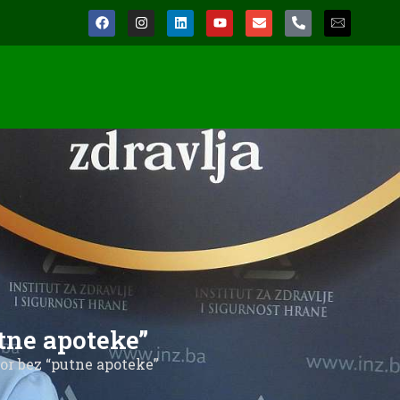
tne apoteke”
mor bez “putne apoteke”