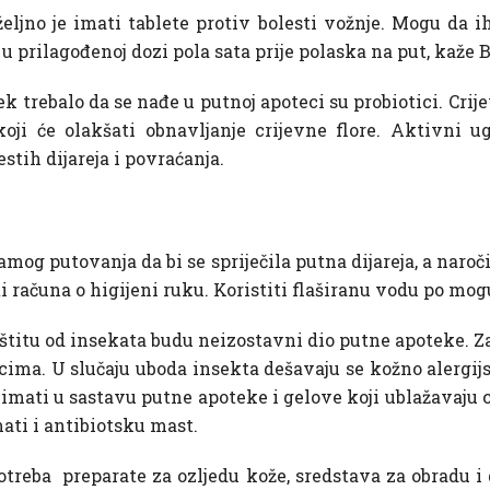
eljno je imati tablete protiv bolesti vožnje. Mogu da ih 
u prilagođenoj dozi pola sata prije polaska na put, kaže B
k trebalo da se nađe u putnoj apoteci su probiotici. Crij
koji će olakšati obnavljanje crijevne flore. Aktivni u
stih dijareja i povraćanja.
amog putovanja da bi se spriječila putna dijareja, a naro
 računa o higijeni ruku. Koristiti flaširanu vodu po mog
aštitu od insekata budu neizostavni dio putne apoteke. Z
ima. U slučaju uboda insekta dešavaju se kožno alergijs
imati u sastavu putne apoteke i gelove koji ublažavaju
mati i antibiotsku mast.
otreba preparate za ozljedu kože, sredstava za obradu i 