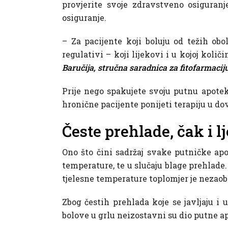
provjerite svoje zdravstveno osiguran
osiguranje.
– Za pacijente koji boluju od težih o
regulativi – koji lijekovi i u kojoj koli
Baručija, stručna saradnica za fitofarmaciju
Prije nego spakujete svoju putnu apotek
hronične pacijente ponijeti terapiju u do
Česte prehlade, čak i lj
Ono što čini sadržaj svake putničke apot
temperature, te u slučaju blage prehlade. 
tjelesne temperature toplomjer je nezaob
Zbog čestih prehlada koje se javljaju i 
bolove u grlu neizostavni su dio putne ap