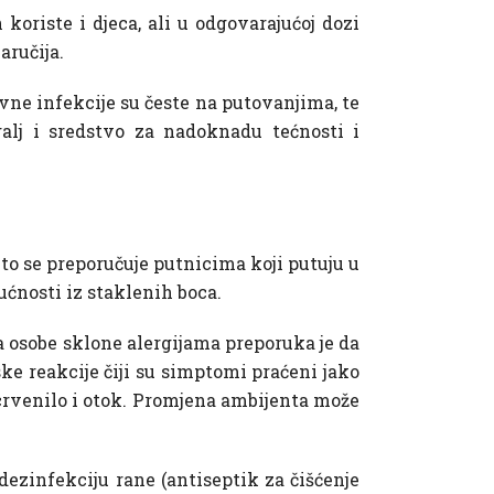
koriste i djeca, ali u odgovarajućoj dozi
aručija.
evne infekcije su česte na putovanjima, te
galj i sredstvo za nadoknadu tećnosti i
čito se preporučuje putnicima koji putuju u
ućnosti iz staklenih boca.
a osobe sklone alergijama preporuka je da
ke reakcije čiji su simptomi praćeni jako
 crvenilo i otok. Promjena ambijenta može
dezinfekciju rane (antiseptik za čišćenje