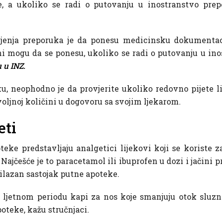
je, a ukoliko se radi o putovanju u inostranstvo prep
boljenja preporuka je da ponesu medicinsku dokumentac
čini mogu da se ponesu, ukoliko se radi o putovanju u in
 u INZ.
u, neophodno je da provjerite ukoliko redovno pijete li
voljnoj količini u dogovoru sa svojim ljekarom.
eti
eke predstavljaju analgetici lijekovi koji se koriste 
Najčešće je to paracetamol ili ibuprofen u dozi i jačini p
ilazan sastojak putne apoteke.
u ljetnom periodu kapi za nos koje smanjuju otok sluzn
oteke, kažu stručnjaci.