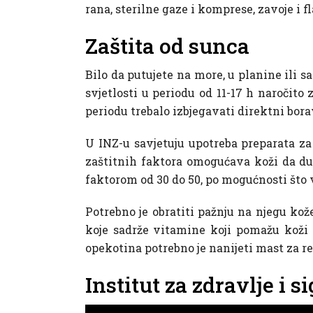
rana, sterilne gaze i komprese, zavoje i f
Zaštita od sunca
Bilo da putujete na more, u planine ili s
svjetlosti u periodu od 11-17 h naročito 
periodu trebalo izbjegavati direktni bor
U INZ-u savjetuju upotreba preparata z
zaštitnih faktora omogućava koži da du
faktorom od 30 do 50, po mogućnosti što v
Potrebno je obratiti pažnju na njegu kož
koje sadrže vitamine koji pomažu koži 
opekotina potrebno je nanijeti mast za r
Institut za zdravlje i 