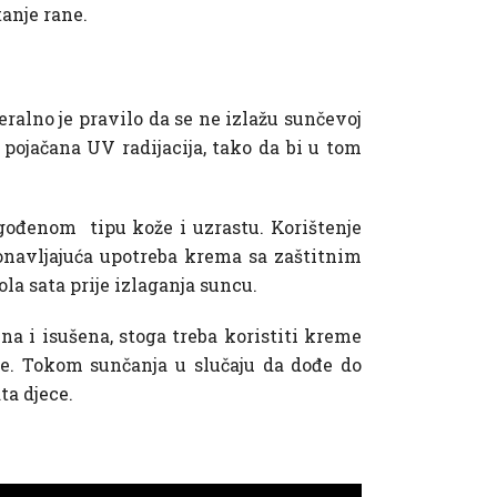
tanje rane.
eralno je pravilo da se ne izlažu sunčevoj
, pojačana UV radijacija, tako da bi u tom
gođenom tipu kože i uzrastu. Korištenje
onavljajuća upotreba krema sa zaštitnim
la sata prije izlaganja suncu.
na i isušena, stoga treba koristiti kreme
že. Tokom sunčanja u slučaju da dođe do
ta djece.