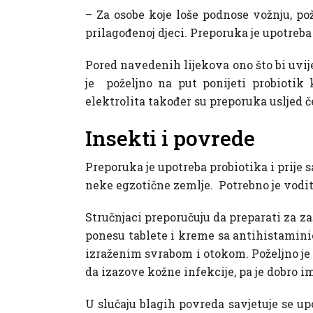
– Za osobe koje loše podnose vožnju, pož
prilagođenoj djeci. Preporuka je upotreba 
Pored navedenih lijekova ono što bi uvije
je poželjno na put ponijeti probiotik 
elektrolita također su preporuka usljed če
Insekti i povrede
Preporuka je upotreba probiotika i prije s
neke egzotične zemlje. Potrebno je voditi
Stručnjaci preporučuju da preparati za z
ponesu tablete i kreme sa antihistaminic
izraženim svrabom i otokom. Poželjno je 
da izazove kožne infekcije, pa je dobro i
U slučaju blagih povreda savjetuje se up