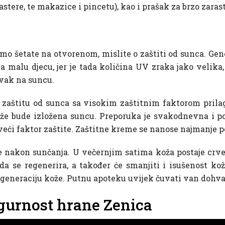
lastere, te makazice i pincetu), kao i prašak za brzo zaras
amo šetate na otvorenom, mislite o zaštiti od sunca. Gen
za malu djecu, jer je tada količina UV zraka jako velika
avak na suncu.
a zaštitu od sunca sa visokim zaštitnim faktorom prila
že bude izložena suncu. Preporuka je svakodnevna i p
eći faktor zaštite. Zaštitne kreme se nanose najmanje po
e nakon sunčanja. U večernjim satima koža postaje crve
da se regenerira, a također će smanjiti i isušenost ko
egeneraciju kože. Putnu apoteku uvijek čuvati van dohva
sigurnost hrane Zenica