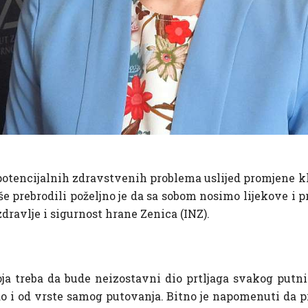
 potencijalnih zdravstvenih problema uslijed promjene 
akše prebrodili poželjno je da sa sobom nosimo lijekove i
zdravlje i sigurnost hrane Zenica (INZ).
a treba da bude neizostavni dio prtljaga svakog putnik
o i od vrste samog putovanja. Bitno je napomenuti da 