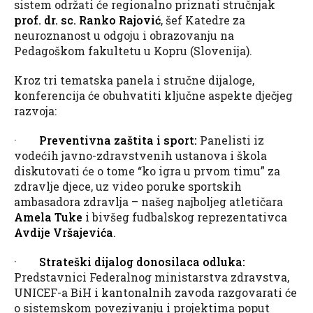
sistem održa​ti će regionalno priznati stručnjak
prof. dr. sc. Ranko Rajović
, šef Katedre za
neuroznanost u odgoju i obrazovanju na
Pedagoškom fakultetu u Kopru (Slovenija).
Kroz tri tematska panela i stručne dijaloge,
konferencija će obuhvatiti ključne aspekte dječjeg
razvoja:
·
Preventivna zaštita i sport:
Panelisti iz
vodećih javno-zdravstvenih ustanova i škola
diskutova​ti će o tome “ko igra u prvom timu” za
zdravlje djece, uz video poruke sportskih
ambasadora zdravlja – našeg najboljeg atletičara
Amela Tuke
i bivšeg fudbalskog reprezentativca
Avdije Vršajevića
.
·
Strateški dijalog donosilaca odluka:
Predstavnici Federalnog ministarstva zdravstva,
UNICEF-a BiH i kantonalnih zavoda razgovara​ti će
o sistemskom povezivanju i projektima poput