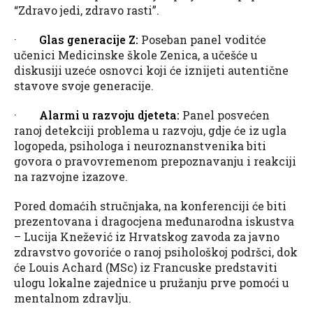
“Zdravo jedi, zdravo rasti”.
·
Glas generacije Z:
Poseban panel vodi​tće
učenici Medicinske škole Zenica, a učešće u
diskusiji uzeće osnovci koji će iznijeti autentične
stavove svoje generacije.
·
Alarmi u razvoju djeteta:
Panel posvećen
ranoj detekciji problema u razvoju, gdje će iz ugla
logopeda, psihologa i neuroznanstvenika biti
govora o pravovremenom prepoznavanju i reakciji
na razvojne izazove.
Pored domaćih stručnjaka, na konferenciji će biti
prezentovana i dragocjena međunarodna iskustva
– Lucija Knežević iz Hrvatskog zavoda za javno
zdravstvo govoriće o ranoj psihološkoj podršci, dok
će Louis Achard (MSc) iz Francuske predstaviti
ulogu lokalne zajednice u pružanju prve pomoći u
mentalnom zdravlju.