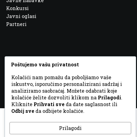
Javne nabavke
Konkursi
Javni oglasi
Partneri
© 2026 Sva prava zadržana. Dizajn
GordonDM
Poštujemo vašu privatnost
Kolačići nam pomažu da poboljšamo vaše
iskustvo, isporučimo personalizirani sadržaj i
analiziramo saobraćaj. Možete odabrati koje
kolačiće želite dozvoliti klikom na
Prilagodi
.
Kliknite
Prihvati sve
da date saglasnost ili
Odbij sve
da odbijete kolačiće.
Prilagodi