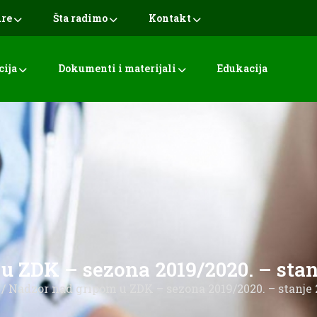
ure
Šta radimo
Kontakt
cija
Dokumenti i materijali
Edukacija
 ZDK – sezona 2019/2020. – stan
/ Nadzor nad gripom u ZDK – sezona 2019/2020. – stanje 