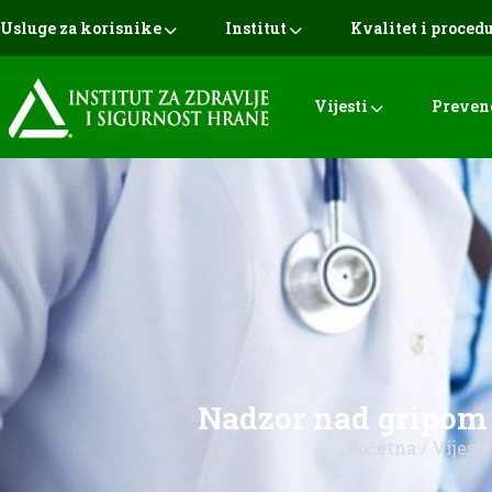
Usluge za korisnike
Institut
Kvalitet i proced
Vijesti
Preven
Nadzor nad gripom u
Početna
/
Vijesti