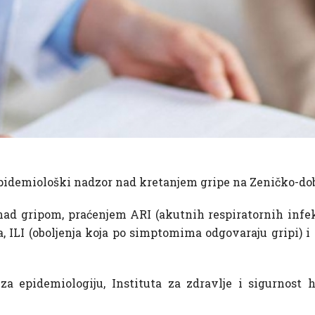
 epidemiološki nadzor nad kretanjem gripe na Zeničko-d
ad gripom, praćenjem ARI (akutnih respiratornih infek
pa, ILI (oboljenja koja po simptomima odgovaraju gripi) 
za epidemiologiju, Instituta za zdravlje i sigurnost