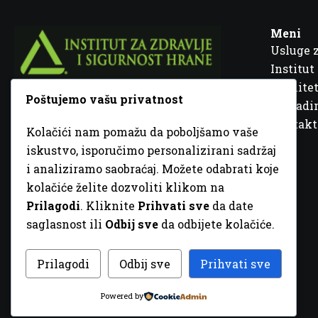
Meni
Usluge 
Institut
Kvalitet
Poštujemo vašu privatnost
Fra Ivana Jukića br. 2, 72000 Zenica, BiH
Šta rad
Kontakt
Kolačići nam pomažu da poboljšamo vaše
+387 32 448 001
iskustvo, isporučimo personalizirani sadržaj
i analiziramo saobraćaj. Možete odabrati koje
info@inz.ba
kolačiće želite dozvoliti klikom na
http://www.inz.ba
Prilagodi
. Kliknite
Prihvati sve
da date
saglasnost ili
Odbij sve
da odbijete kolačiće.
© 2026 Sva prava zadržana. Dizajn
GordonDM
Prilagodi
Odbij sve
Prihvati sve
Powered by