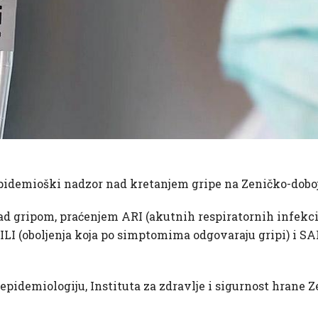
 epidemioški nadzor nad kretanjem gripe na Zeničko-dob
d gripom, praćenjem ARI (akutnih respiratornih infekcij
a, ILI (oboljenja koja po simptomima odgovaraju gripi) i SA
 epidemiologiju, Instituta za zdravlje i sigurnost hrane 