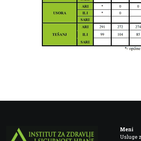
Meni
Usluge 