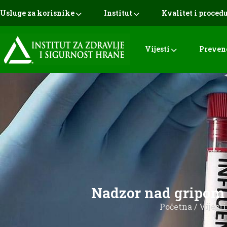
Usluge za korisnike
Institut
Kvalitet i proced
Vijesti
Preven
Nadzor nad gripom u
Početna
/
Vijesti