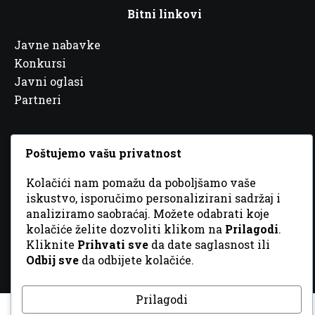
Bitni linkovi
Javne nabavke
Konkursi
Javni oglasi
Partneri
Poštujemo vašu privatnost
© 2026 Sva prava zadržana. Dizajn
GordonDM
Kolačići nam pomažu da poboljšamo vaše
iskustvo, isporučimo personalizirani sadržaj i
analiziramo saobraćaj. Možete odabrati koje
kolačiće želite dozvoliti klikom na
Prilagodi
.
Kliknite
Prihvati sve
da date saglasnost ili
Odbij sve
da odbijete kolačiće.
Prilagodi