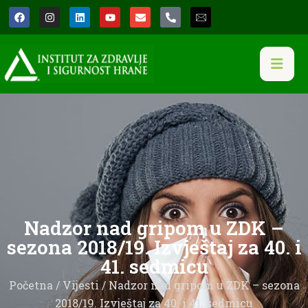
Nadzor nad gripom u ZDK –
sezona 2018/19. Izvještaj za 40. i
41. sedmicu
Početna
/
Vijesti
/ Nadzor nad gripom u ZDK – sezona
2018/19. Izvještaj za 40. i 41. sedmicu