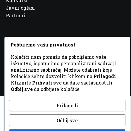
Konkursi
Javni oglasi
Partneri
Poštujemo vašu privatnost
© 2026 Sva prava zadržana. Dizajn
GordonDM
Kolačići nam pomažu da poboljšamo vaše
iskustvo, isporučimo personalizirani sadržaj i
analiziramo saobraćaj. Možete odabrati koje
kolačiće želite dozvoliti klikom na
Prilagodi
.
Kliknite
Prihvati sve
da date saglasnost ili
Odbij sve
da odbijete kolačiće.
Prilagodi
Odbij sve