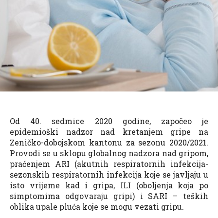
Od 40. sedmice 2020 godine, započeo je
epidemioški nadzor nad kretanjem gripe na
Zeničko-dobojskom kantonu za sezonu 2020/2021.
Provodi se u sklopu globalnog nadzora nad gripom,
praćenjem ARI (akutnih respiratornih infekcija-
sezonskih respiratornih infekcija koje se javljaju u
isto vrijeme kad i gripa, ILI (oboljenja koja po
simptomima odgovaraju gripi) i SARI – teških
oblika upale pluća koje se mogu vezati gripu.