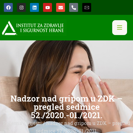
Nadzor nad gripom u ZDK –
pregled sedmice
52./2020.-01./2021.
Početna
/
Vijesti
/ Nadzor nad gripom u ZDK – pregled
sedmice 52./2020.-01./2021.