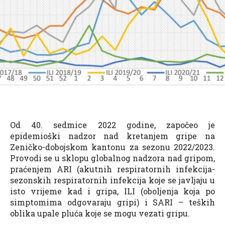
Od 40. sedmice 2022 godine, započeo je
epidemioški nadzor nad kretanjem gripe na
Zeničko-dobojskom kantonu za sezonu 2022/2023.
Provodi se u sklopu globalnog nadzora nad gripom,
praćenjem ARI (akutnih respiratornih infekcija-
sezonskih respiratornih infekcija koje se javljaju u
isto vrijeme kad i gripa, ILI (oboljenja koja po
simptomima odgovaraju gripi) i SARI – teških
oblika upale pluća koje se mogu vezati gripu.