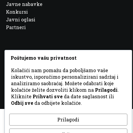
Javne nabavke
Konkursi
Javni oglasi
Partneri
Poštujemo vašu privatnost
© 2026 Sva prava zadržana. Dizajn
GordonDM
Kolačići nam pomažu da poboljšamo vaše
iskustvo, isporučimo personalizirani sadržaj i
analiziramo saobraćaj. Možete odabrati koje
kolačiće želite dozvoliti klikom na
Prilagodi
.
Kliknite
Prihvati sve
da date saglasnost ili
Odbij sve
da odbijete kolačiće.
Prilagodi