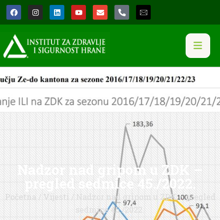
Nadzor nad gripom u ZDK –
pregled sedmice 45./2022.
Početna
/
Vijesti
/ Nadzor nad gripom u ZDK – pregled
sedmice 45./2022.