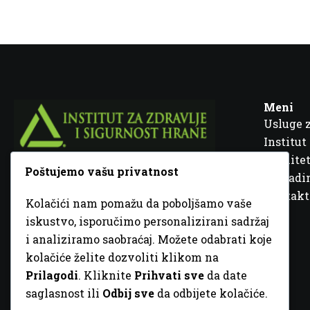
Meni
Usluge 
Institut
Kvalitet
Poštujemo vašu privatnost
Fra Ivana Jukića br. 2, 72000 Zenica, BiH
Šta rad
Kontakt
Kolačići nam pomažu da poboljšamo vaše
+387 32 448 001
iskustvo, isporučimo personalizirani sadržaj
i analiziramo saobraćaj. Možete odabrati koje
info@inz.ba
kolačiće želite dozvoliti klikom na
http://www.inz.ba
Prilagodi
. Kliknite
Prihvati sve
da date
saglasnost ili
Odbij sve
da odbijete kolačiće.