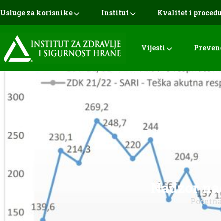
Usluge za korisnike
Institut
Kvalitet i proced
Vijesti
Preven
Nadzor na
Početn