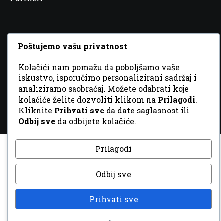
Poštujemo vašu privatnost
© 2026 Sva prava zadržana. Dizajn
GordonDM
Kolačići nam pomažu da poboljšamo vaše
iskustvo, isporučimo personalizirani sadržaj i
analiziramo saobraćaj. Možete odabrati koje
kolačiće želite dozvoliti klikom na
Prilagodi
.
Kliknite
Prihvati sve
da date saglasnost ili
Odbij sve
da odbijete kolačiće.
Prilagodi
Odbij sve
Prihvati sve