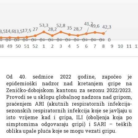
Od 40. sedmice 2022 godine, započeo je
epidemioški nadzor nad kretanjem gripe na
Zeničko-dobojskom kantonu za sezonu 2022/2023.
Provodi se u sklopu globalnog nadzora nad gripom,
praćenjem ARI (akutnih respiratornih infekcija-
sezonskih respiratornih infekcija koje se javljaju u
isto vrijeme kad i gripa, ILI (oboljenja koja po
simptomima odgovaraju gripi) i SARI – teških
oblika upale pluća koje se mogu vezati gripu.