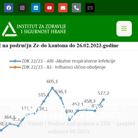
Nadzor nad gripom u ZDK –
pregled sedmice 08./2023.
Početna
/
Vijesti
/ Nadzor nad gripom u ZDK – pregled
sedmice 08./2023.