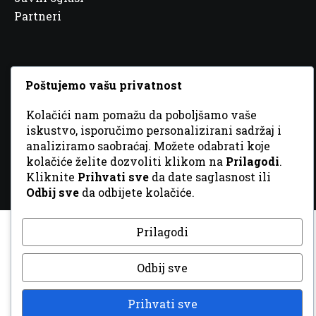
Partneri
Poštujemo vašu privatnost
© 2026 Sva prava zadržana. Dizajn
GordonDM
Kolačići nam pomažu da poboljšamo vaše
iskustvo, isporučimo personalizirani sadržaj i
analiziramo saobraćaj. Možete odabrati koje
kolačiće želite dozvoliti klikom na
Prilagodi
.
Kliknite
Prihvati sve
da date saglasnost ili
Odbij sve
da odbijete kolačiće.
Prilagodi
Odbij sve
Prihvati sve