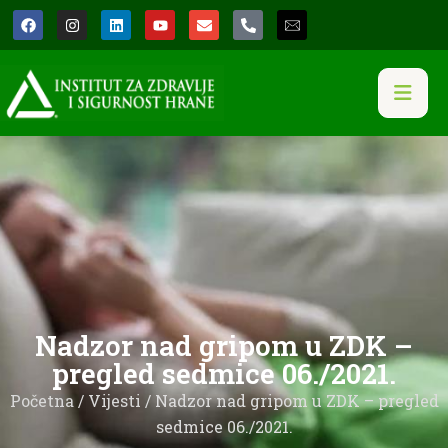
Nadzor nad gripom u ZDK –
pregled sedmice 06./2021.
Početna
/
Vijesti
/ Nadzor nad gripom u ZDK – pregled
sedmice 06./2021.