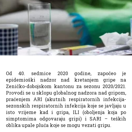
Od 40. sedmice 2020 godine, započeo je
epidemioški nadzor nad kretanjem gripe na
Zeničko-dobojskom kantonu za sezonu 2020/2021.
Provodi se u sklopu globalnog nadzora nad gripom,
praćenjem ARI (akutnih respiratornih infekcija-
sezonskih respiratornih infekcija koje se javljaju u
isto vrijeme kad i gripa, ILI (oboljenja koja po
simptomima odgovaraju gripi) i SARI – teških
oblika upale pluća koje se mogu vezati gripu.