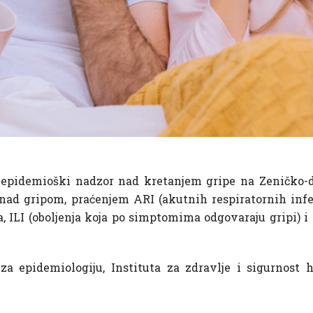
e epidemioški nadzor nad kretanjem gripe na Zeničko-
nad gripom, praćenjem ARI (akutnih respiratornih infek
pa, ILI (oboljenja koja po simptomima odgovaraju gripi) 
za epidemiologiju, Instituta za zdravlje i sigurnost