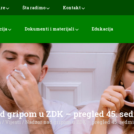
ure
Šta radimo
Kontakt
cija
Dokumenti i materijali
Edukacija
d gripom u ZDK – pregled 45. sed
a
/
Vijesti
/ Nadzor nad gripom u ZDK – pregled 45. sedmi