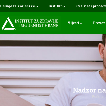
Usluge za korisnike
Institut
Kvalitet i proced
Vijesti
Preven
Nadzor na
Početn