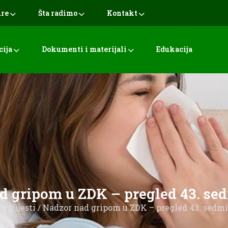
ure
Šta radimo
Kontakt
cija
Dokumenti i materijali
Edukacija
d gripom u ZDK – pregled 43. sed
a
/
Vijesti
/ Nadzor nad gripom u ZDK – pregled 43. sedmi