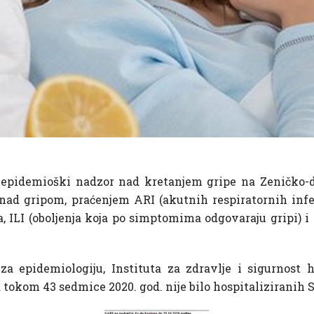
e epidemioški nadzor nad kretanjem gripe na Zeničko-
nad gripom, praćenjem ARI (akutnih respiratornih infek
pa, ILI (oboljenja koja po simptomima odgovaraju gripi) 
za epidemiologiju, Instituta za zdravlje i sigurnost
okom 43 sedmice 2020. god. nije bilo hospitaliziranih S