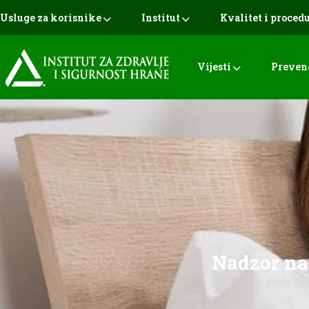
Usluge za korisnike
Institut
Kvalitet i proced
Vijesti
Preven
Nadzor na
Početn