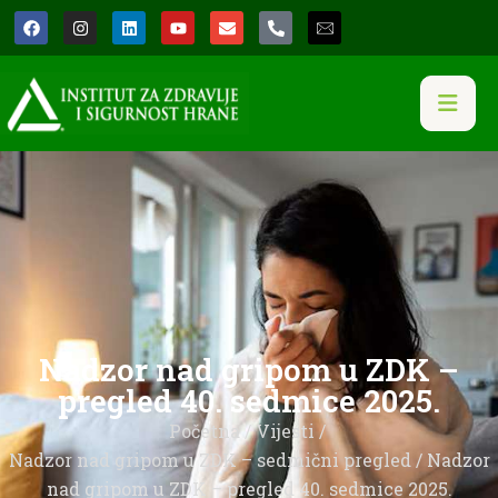
Nadzor nad gripom u ZDK –
pregled 40. sedmice 2025.
Početna
/
Vijesti
/
Nadzor nad gripom u ZDK – sedmični pregled
/ Nadzor
nad gripom u ZDK – pregled 40. sedmice 2025.