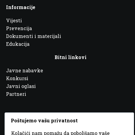
Informacije
Vijesti
Prevencija
Dokumenti i materijali
Edukacija
Bitni linkovi
Javne nabavke
Konkursi
Javni oglasi
Partneri
Poštujemo vašu privatnost
© 2026 Sva prava zadržana. Dizajn
GordonDM
Kolačići nam pomažu da poboljšamo vaše