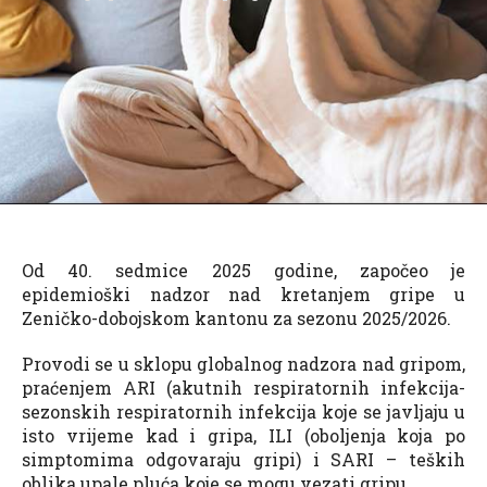
Od 40. sedmice 2025 godine, započeo je
epidemioški nadzor nad kretanjem gripe u
Zeničko-dobojskom kantonu za sezonu 2025/2026.
Provodi se u sklopu globalnog nadzora nad gripom,
praćenjem ARI (akutnih respiratornih infekcija-
sezonskih respiratornih infekcija koje se javljaju u
isto vrijeme kad i gripa, ILI (oboljenja koja po
simptomima odgovaraju gripi) i SARI – teških
oblika upale pluća koje se mogu vezati gripu.