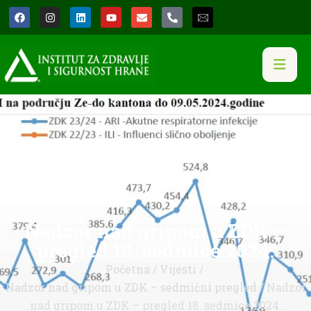
Nadzor nad gripom u ZDK –
pregled 18. sedmice 2024.
Početna
/
Vijesti
/
Nadzor nad gripom u ZDK – sedmični pregled
/ Nadzor
nad gripom u ZDK – pregled 18. sedmice 2024.