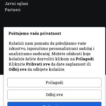
Javni oglasi
Partneri
Poštujemo vašu privatnost
© 2026 Sva prava zadržana. Dizajn
GordonDM
Kolačići nam pomažu da poboljšamo vaše
iskustvo, isporučimo personalizirani sadržaj i
analiziramo saobraćaj. Možete odabrati koje
kolačiće želite dozvoliti klikom na
Prilagodi
.
Kliknite
Prihvati sve
da date saglasnost ili
Odbij sve
da odbijete kolačiće.
Prilagodi
Odbij sve