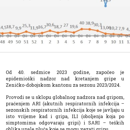
Od 40. sedmice 2023 godine, započeo je
epidemioški nadzor nad kretanjem gripe u
Zeničko-dobojskom kantonu za sezonu 2023/2024.
Provodi se u sklopu globalnog nadzora nad gripom,
praćenjem ARI (akutnih respiratornih infekcija –
sezonskih respiratornih infekcija koje se javljaju u
isto vrijeme kad i gripa, ILI (oboljenja koja po
simptomima odgovaraju gripi) i SARI – teških
oblika upale pluća koje se mogu vezati gripu.