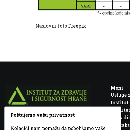
Naslovni foto
Freepik
Meni
Usluge 
Institut
Kvalitet
Poštujemo vašu privatnost
Fra Ivana Jukića br. 2, 72000 Zenica, BiH
Šta rad
Kontakt
Kolačići nam pomažu da poboljšamo vaše