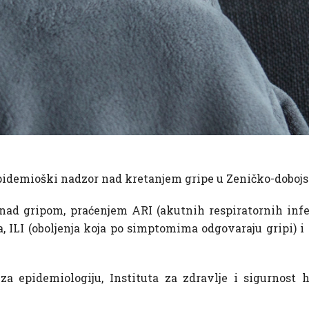
epidemioški nadzor nad kretanjem gripe u Zeničko-dobo
nad gripom, praćenjem ARI (akutnih respiratornih infek
pa, ILI (oboljenja koja po simptomima odgovaraju gripi) 
za epidemiologiju, Instituta za zdravlje i sigurnost