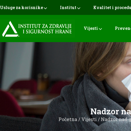
Usluge za korisnike
Institut
Kvalitet i proced
Vijesti
Preven
Nadzor na
Početna
/
Vijesti
/
Nadzor nad g