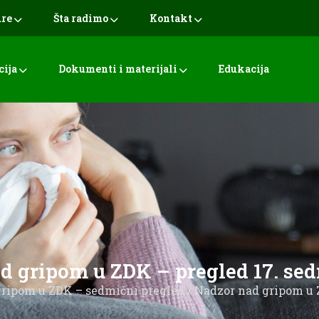
ure
Šta radimo
Kontakt
cija
Dokumenti i materijali
Edukacija
d gripom u ZDK – pregled 17. sed
ripom u ZDK – sedmični pregled
/ Nadzor nad gripom u 