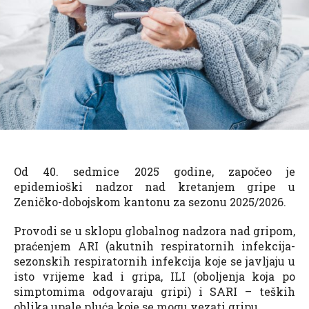
Od 40. sedmice 2025 godine, započeo je
epidemioški nadzor nad kretanjem gripe u
Zeničko-dobojskom kantonu za sezonu 2025/2026.
Provodi se u sklopu globalnog nadzora nad gripom,
praćenjem ARI (akutnih respiratornih infekcija-
sezonskih respiratornih infekcija koje se javljaju u
isto vrijeme kad i gripa, ILI (oboljenja koja po
simptomima odgovaraju gripi) i SARI – teških
oblika upale pluća koje se mogu vezati gripu.