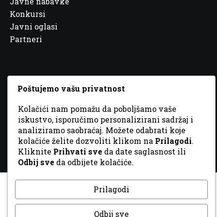
Javne nabavke
Konkursi
Javni oglasi
Partneri
Poštujemo vašu privatnost
© 2026 Sva prava zadržana. Dizajn
GordonDM
Kolačići nam pomažu da poboljšamo vaše
iskustvo, isporučimo personalizirani sadržaj i
analiziramo saobraćaj. Možete odabrati koje
kolačiće želite dozvoliti klikom na
Prilagodi
.
Kliknite
Prihvati sve
da date saglasnost ili
Odbij sve
da odbijete kolačiće.
Prilagodi
Odbij sve