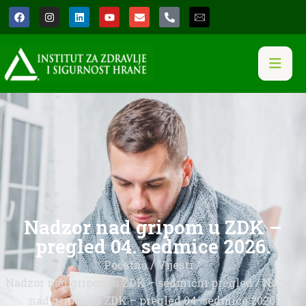
Nadzor nad gripom u ZDK –
pregled 04. sedmice 2026.
Početna
/
Vijesti
/
Nadzor nad gripom u ZDK – sedmični pregled
/ Nadzor
nad gripom u ZDK – pregled 04. sedmice 2026.