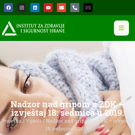
Nadzor nad gripom u ZDK –
izvještaj 18. sedmica u 2019.
Početna
/
Vijesti
/ Nadzor nad gripom u ZDK – izvještaj
18. sedmica u 2019.